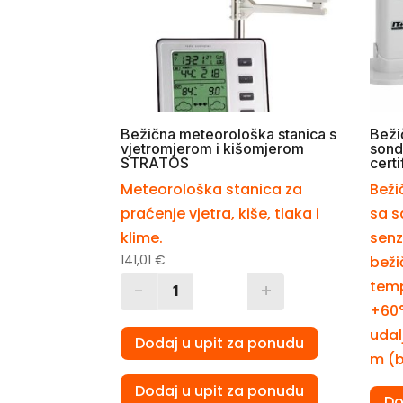
Bežična meteorološka stanica s
Beži
vjetromjerom i kišomjerom
sond
STRATOS
cert
Meteorološka stanica za
Beži
praćenje vjetra, kiše, tlaka i
sa s
klime.
senz
141,01
€
beži
temp
-
+
Quantity
+60°
udal
Dodaj u upit za ponudu
m (b
Dodaj u upit za ponudu
Do