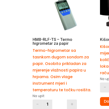
HM8-RLF-TS – Termo
Kišo
higrometar za papir
Kišo
Termo-higrometar sa
mije
tasnkom dugom sondom za
koli
papir. Osobito prikladan za
loka
mjerenje vlažnosti papira u
raču
hrpama. Osim vlage
Na up
instrument mjeri i
-
temperaturu te točku rosišta.
Na upit
Do
-
+
Quantity