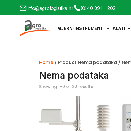
info@agrologistika.hr
(0)40 391 – 202
MJERNI INSTRUMENTI
ALATI
Home
/ Product Nema podataka / Ne
Nema podataka
Showing 1–9 of 22 results