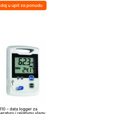
daj u upit za ponudu
10 – data logger za
eraturu i relativnu vlagu