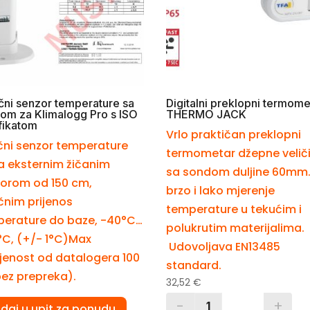
čni senzor temperature sa
Digitalni preklopni termome
om za Klimalogg Pro s ISO
THERMO JACK
ifikatom
Vrlo praktičan preklopni
čni senzor temperature
termometar džepne velič
a eksternim žičanim
sa sondom duljine 60mm.
orom od 150 cm,
brzo i lako mjerenje
čnim prijenos
temperature u tekućim i
erature do baze, -40°C…
polukrutim materijalima.
C, (+/- 1°C)Max
Udovoljava EN13485
jenost od datalogera 100
standard.
ez prepreka).
32,52
€
-
+
daj u upit za ponudu