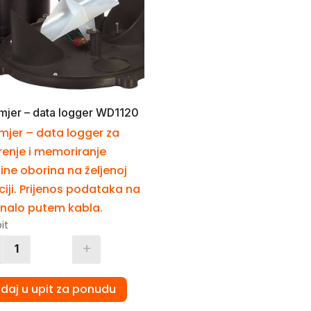
mjer – data logger WD1120
mjer – data logger za
renje i memoriranje
čine oborina na željenoj
ciji. Prijenos podataka na
nalo putem kabla.
it
+
Quantity
daj u upit za ponudu