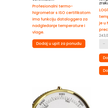
zrak
Profesionalni termo-
LOG1
higrometar s ISO certifikatom
temp
ima funkciju dataloggera za
je u
nadgledanje temperature i
prec
vlage.
243,
-
Dodaj u upit za ponudu
Do
Do