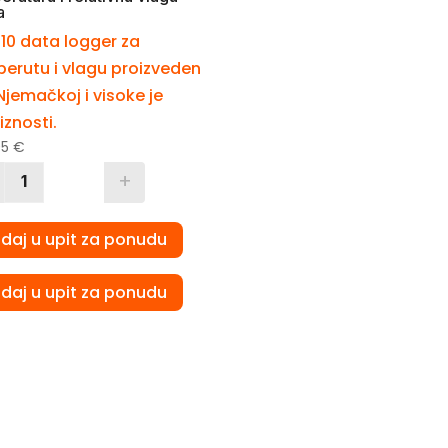
a
10 data logger za
erutu i vlagu proizveden
 Njemačkoj i visoke je
iznosti.
05
€
+
Quantity
daj u upit za ponudu
daj u upit za ponudu