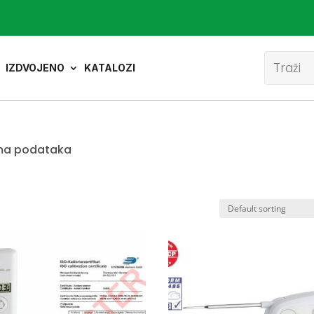
Product
search
IZDVOJENO
KATALOZI
ma podataka