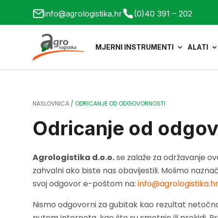
info@agrologistika.hr
(0)40 391 – 202
MJERNI INSTRUMENTI
ALATI
NASLOVNICA
/
ODRICANJE OD ODGOVORNOSTI
Odricanje od odgov
Agrologistika d.o.o.
se zalaže za održavanje ove
zahvalni ako biste nas obavijestili. Molimo nazna
svoj odgovor e-poštom na:
info@agrologistika.h
Nismo odgovorni za gubitak kao rezultat netočnosti
putem interneta, kao što su smetnje ili prekidi. 