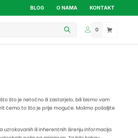
BLOG
O NAMA
KONTAKT
s
0
 što je netočno ili zastarjelo, bili bismo vam
rit ćemo to što je prije moguće. Molimo pošaljite
a uzrokovanih ili inherentnih širenju informacija
 potrebnih polja na minimum. Za bilo kakav