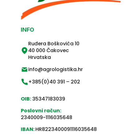
INFO
Ruđera Boškovića 10
40 000 Čakovec
Hrvatska
info@agrologistika.hr
+385(0)40 391 – 202
OIB:
35347183039
Poslovni račun:
2340009-1116035648
IBAN:
HR8223400091116035648