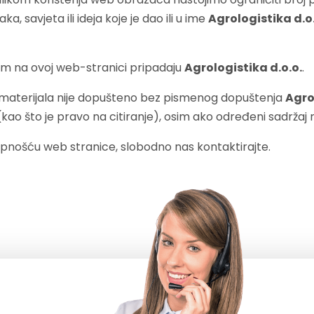
a, savjeta ili ideja koje je dao ili u ime
Agrologistika d.o
em na ovoj web-stranici pripadaju
Agrologistika d.o.o.
.
vih materijala nije dopušteno bez pismenog dopuštenja
Agro
o što je pravo na citiranje), osim ako određeni sadržaj n
tupnošću web stranice, slobodno nas kontaktirajte.