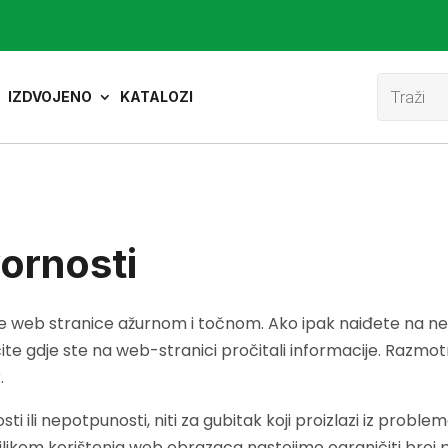
Product
search
IZDVOJENO
KATALOZI
ornosti
 web stranice ažurnom i točnom. Ako ipak naiđete na nešto
čite gdje ste na web-stranici pročitali informacije. Razmot
r
.
 ili nepotpunosti, niti za gubitak koji proizlazi iz problem
Prilikom korištenja web obrazaca nastojimo ograničiti broj