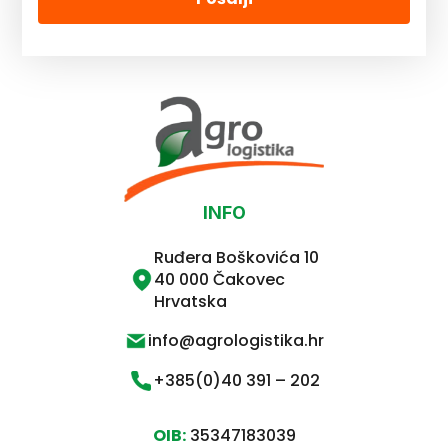
INFO
Ruđera Boškovića 10
40 000 Čakovec
Hrvatska
info@agrologistika.hr
+385(0)40 391 – 202
OIB:
35347183039