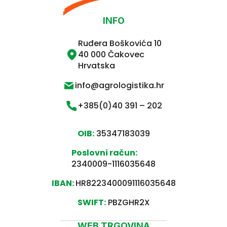
INFO
Ruđera Boškovića 10
40 000 Čakovec
Hrvatska
info@agrologistika.hr
+385(0)40 391 – 202
OIB:
35347183039
Poslovni račun:
2340009-1116035648
IBAN:
HR8223400091116035648
SWIFT:
PBZGHR2X
WEB TRGOVINA