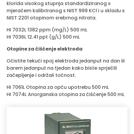
klorida visokog stupnja standardiziranog s
mjeračem kalibriranog s NIST 999 KCl i u skladu s
NIST 2201 otopinom srebrnog nitrata.
HI 7032L 1382 ppm (mg/L) 500 mL
HI 7036L 12.41 ppt (g/L) 500 mL
Otopine za čišćenje elektroda
Očistite tekući spoj elektroda jedanput na dan ili
barem jedanput na tjedan kako biste sprječili
začepljenje i održali točnost.
HI 7061L Otopina za opću upotrebu 500 mL
HI 7074L Anorganska otopina za čišćenje 500 mL