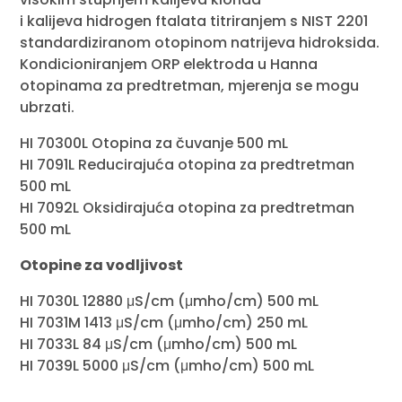
i kalijeva hidrogen ftalata titriranjem s NIST 2201
standardiziranom otopinom natrijeva hidroksida.
Kondicioniranjem ORP elektroda u Hanna
otopinama za predtretman, mjerenja se mogu
ubrzati.
HI 70300L Otopina za čuvanje 500 mL
HI 7091L Reducirajuća otopina za predtretman
500 mL
HI 7092L Oksidirajuća otopina za predtretman
500 mL
Otopine za vodljivost
HI 7030L 12880 μS/cm (μmho/cm) 500 mL
HI 7031M 1413 μS/cm (μmho/cm) 250 mL
HI 7033L 84 μS/cm (μmho/cm) 500 mL
HI 7039L 5000 μS/cm (μmho/cm) 500 mL