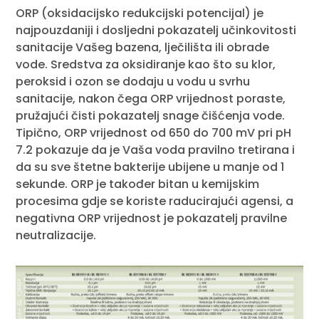
ORP (oksidacijsko redukcijski potencijal) je
najpouzdaniji i dosljedni pokazatelj učinkovitosti
sanitacije Vašeg bazena, lječilišta ili obrade
vode. Sredstva za oksidiranje kao što su klor,
peroksid i ozon se dodaju u vodu u svrhu
sanitacije, nakon čega ORP vrijednost poraste,
pružajući čisti pokazatelj snage čišćenja vode.
Tipično, ORP vrijednost od 650 do 700 mV pri pH
7.2 pokazuje da je Vaša voda pravilno tretirana i
da su sve štetne bakterije ubijene u manje od 1
sekunde. ORP je također bitan u kemijskim
procesima gdje se koriste raducirajući agensi, a
negativna ORP vrijednost je pokazatelj pravilne
neutralizacije.