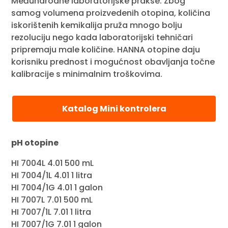
Međunarodne laboratorijske prakse. Zbog
samog volumena proizvedenih otopina, količina
iskorištenih kemikalija pruža mnogo bolju
rezoluciju nego kada laboratorijski tehničari
pripremaju male količine. HANNA otopine daju
korisniku prednost i mogućnost obavljanja točne
kalibracije s minimalnim troškovima.
Katalog Mini kontrolera
pH otopine
HI 7004L 4.01 500 mL
HI 7004/1L 4.01 1 litra
HI 7004/1G 4.01 1 galon
HI 7007L 7.01 500 mL
HI 7007/1L 7.01 1 litra
HI 7007/1G 7.01 1 galon