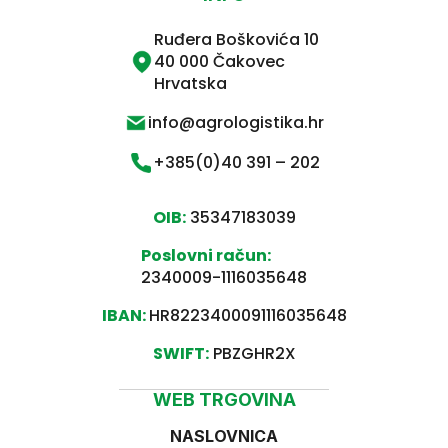
Ruđera Boškovića 10
40 000 Čakovec
Hrvatska
info@agrologistika.hr
+385(0)40 391 – 202
OIB:
35347183039
Poslovni račun:
2340009-1116035648
IBAN:
HR8223400091116035648
SWIFT:
PBZGHR2X
WEB TRGOVINA
NASLOVNICA