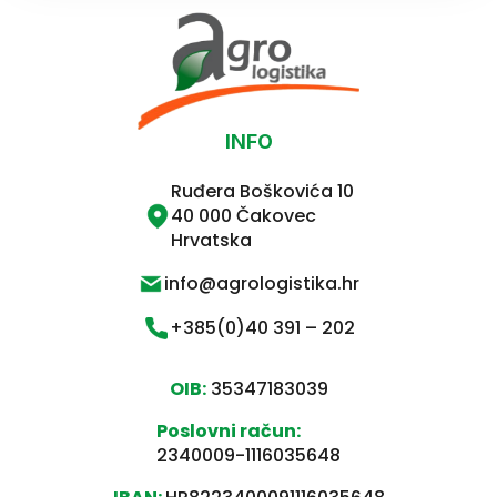
INFO
Ruđera Boškovića 10
40 000 Čakovec
Hrvatska
info@agrologistika.hr
+385(0)40 391 – 202
OIB:
35347183039
Poslovni račun:
2340009-1116035648