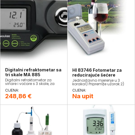
Digitalni refraktometar sa
HI 83746 Fotometar za
tri skale MA 885
reducirajuće šećere
Digitalni refraktometar za
Jednostavno mjerenje u 3
vinare i voćare s 3 skale, za
koraka1) Pripremite uzorak.2)
mjerenje šećera u
Nulirajte uređaj.3) Pritisnite READ
grožđu i moštu.
i pregledajte rezultate na LCD-
u.
248,86
€
Na upit