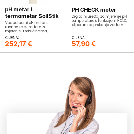
pH metar i
PH CHECK meter
termometar SoilStik
Digitalni uređaj za mjerenje pH i
temperature s funkcijom HOLD,
Vodootporni pH metar s
otporan na prskanje vodom
ravnom elektrodom za
(IP65).
mjerenje u tekućinama,
polukrutinama i čvrstim
tvarima.
252,17
€
57,90
€