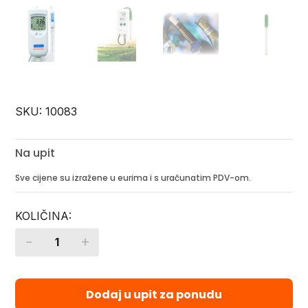
SKU:
10083
Na upit
Sve cijene su izražene u eurima i s uračunatim PDV-om.
-
+
Quantity
Dodaj u upit za ponudu