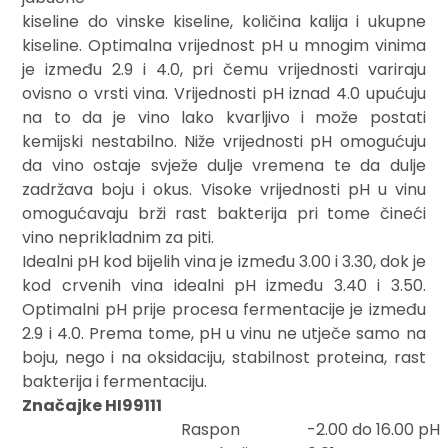
kiseline do vinske kiseline, količina kalija i ukupne
kiseline. Optimalna vrijednost pH u mnogim vinima
je između 2.9 i 4.0, pri čemu vrijednosti variraju
ovisno o vrsti vina. Vrijednosti pH iznad 4.0 upućuju
na to da je vino lako kvarljivo i može postati
kemijski nestabilno. Niže vrijednosti pH omogućuju
da vino ostaje svježe dulje vremena te da dulje
zadržava boju i okus. Visoke vrijednosti pH u vinu
omogućavaju brži rast bakterija pri tome čineći
vino neprikladnim za piti.
Idealni pH kod bijelih vina je između 3.00 i 3.30, dok je
kod crvenih vina idealni pH između 3.40 i 3.50.
Optimalni pH prije procesa fermentacije je između
2.9 i 4.0. Prema tome, pH u vinu ne utječe samo na
boju, nego i na oksidaciju, stabilnost proteina, rast
bakterija i fermentaciju.
Značajke HI99111
Raspon
-2.00 do 16.00 pH