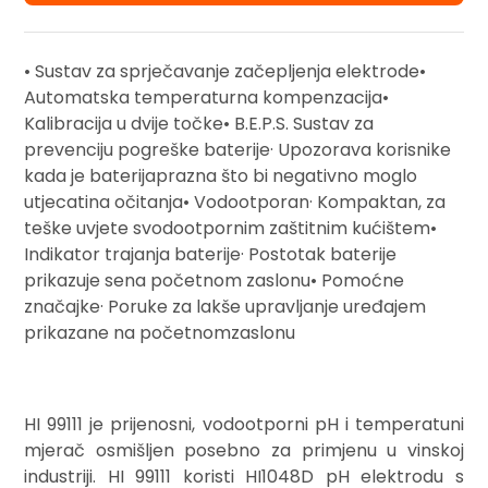
• Sustav za sprječavanje začepljenja elektrode•
Automatska temperaturna kompenzacija•
Kalibracija u dvije točke• B.E.P.S. Sustav za
prevenciju pogreške baterije· Upozorava korisnike
kada je baterijaprazna što bi negativno moglo
utjecatina očitanja• Vodootporan· Kompaktan, za
teške uvjete svodootpornim zaštitnim kućištem•
Indikator trajanja baterije· Postotak baterije
prikazuje sena početnom zaslonu• Pomoćne
značajke· Poruke za lakše upravljanje uređajem
prikazane na početnomzaslonu
HI 99111 je prijenosni, vodootporni pH i temperatuni
mjerač osmišljen posebno za primjenu u vinskoj
industriji. HI 99111 koristi HI1048D pH elektrodu s