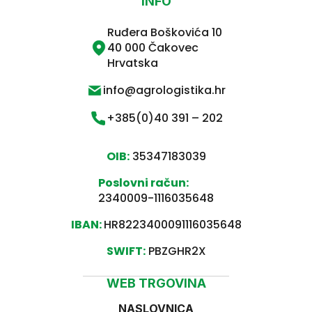
INFO
Ruđera Boškovića 10
40 000 Čakovec
Hrvatska
info@agrologistika.hr
+385(0)40 391 – 202
OIB:
35347183039
Poslovni račun:
2340009-1116035648
IBAN:
HR8223400091116035648
SWIFT:
PBZGHR2X
WEB TRGOVINA
NASLOVNICA