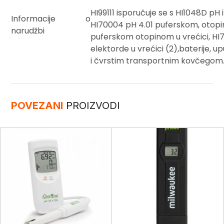
HI99111 isporučuje se s HI1048D 
Informacije o
HI70004 pH 4.01 puferskom, otopin
narudžbi
puferskom otopinom u vrećici, HI
elektorde u vrećici (2),baterije, u
i čvrstim transportnim kovčegom
POVEZANI
PROIZVODI