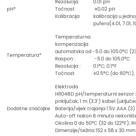
Rezolucija
0.01 pH
pH*
Točnost
±0.02 pH
Kalibracija
kalibracija u jedno
pufera(4.01, 7.01, 10
Temperaturna
kompenzacija
automatska od -5.0 do 105.0°C (23
Temperatura*
Raspon :
-5.0 do 105.0°C
Rezolucija :
0.1°C; 0.1°F
Točnost
±0.5°C (do 60°C), 
Elektroda
HI1048D pH/temperaturni senzor 
priključak, 1 m (3.3’) kabel (uključ
Dodatne značajke
Baterija/vijek trajanja 1.5V AAA (3
Auto-off nakon 8 minuta nekorišt
Okolina 0 do 50°C (32 do 122°F); 
Dimenzije/težina 152 x 58 x 30 mm (6