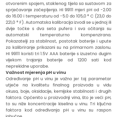
otvorenim spojem, staklenog tijela sa sustavom za
sprječavanje začepljenja. HI 99111 mjeri pH od -2.00
do 16.00 i temperaturu od -5.0 do 105,0 ° C (23,0 do
221,0 ° F). Automatska kalibracija izvodi se u jednoj ili
dvije točke s dva seta pufera i sva očitanja su
automatski temperaturno kompenzirana.
Pokazatelji za stabilnost, postotak baterije i upute
za kalibriranje prikazani su na primarnom zaslonu.
HI 99111 koristi tri 1.5V AAA baterije s izuzetno dugim
vijekom trajanja baterije od 1200 sati kod
neprekidne uporabe.
Važnost mjerenja pH u vinu
Određivanje pH u vinu je važno jer taj parametar
utječe na kvalitetu finalnog proizvoda u vidu
okusa, boje, oksidacije, kemijske stabilnosti i drugih
faktora. Općenito u proizvodnji vina, što je veći pH,
to su niže koncentracije kiselina u vinu. Tri ključna
faktora kod određivanja pH u vinu su raspon
jabučne