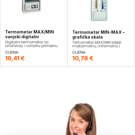
Termometar MAX/MIN
Termometar MIN-MAX –
vanjski digitalni
grafička skala
Digitalni termometar za
Temometar MAX/MIN bilježi
unutarnju i vanjsku primjenu.
maksimalnu, minimalnu i
Otporan na vremenske uvijete.
trenutnu temperaturu.
Prikaz trenutne, MIN i MAX
temperature.
19,41
€
10,78
€