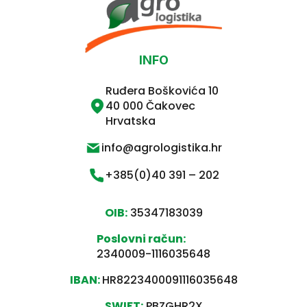
INFO
Ruđera Boškovića 10
40 000 Čakovec
Hrvatska
info@agrologistika.hr
+385(0)40 391 – 202
OIB:
35347183039
Poslovni račun:
2340009-1116035648
IBAN:
HR8223400091116035648
SWIFT:
PBZGHR2X