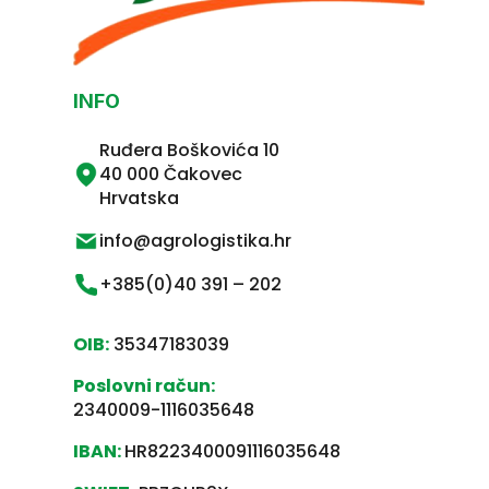
INFO
Ruđera Boškovića 10
40 000 Čakovec
Hrvatska
info@agrologistika.hr
+385(0)40 391 – 202
OIB:
35347183039
Poslovni račun:
2340009-1116035648
IBAN:
HR8223400091116035648