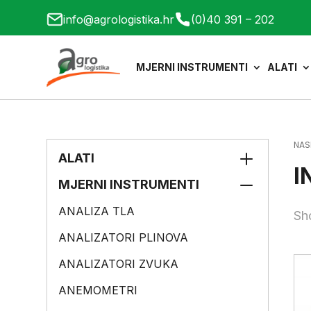
info@agrologistika.hr
(0)40 391 – 202
MJERNI INSTRUMENTI
ALATI
NAS
ALATI
I
MJERNI INSTRUMENTI
ANALIZA TLA
Sho
ANALIZATORI PLINOVA
ANALIZATORI ZVUKA
ANEMOMETRI