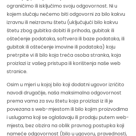
ograničimo ili isključimo svoju odgovornost. Ni u
kojem slučaju nećemo biti odgovorni za bilo kakvu
izravnu ili neizravnu štetu (uključujući bilo kakvu
štetu zbog gubitka dobiti ili prihoda, gubitak ili
oštećenje podataka, softvera ili baze podataka, ili
gubitak ili oštećenje imovine ili podataka) koju
pretrpite vi ili bilo koja treća osoba stranka, koja
proizlazi iz vašeg pristupa ili korištenja naše web
stranice.
Osim u mjeri u kojoj bilo koji dodatni ugovor izričito
navodi drugačije, naša maksimalna odgovornost
prema vama za svu štetu koja proizlazi iz ili je
povezana s web-mjestom ili bilo kojim proizvodima
i uslugama koji se oglašavaju ili prodaju putem web-
mjesta, bez obzira na oblik pravnog postupka koji
nameće odgovornost (bilo u ugovoru, pravednosti,