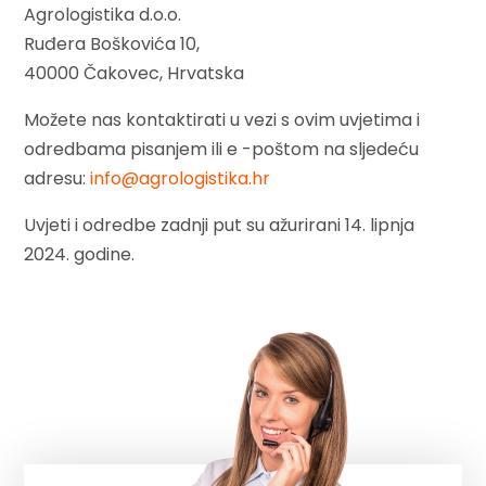
Agrologistika d.o.o.
Ruđera Boškovića 10,
40000 Čakovec, Hrvatska
Možete nas kontaktirati u vezi s ovim uvjetima i
odredbama pisanjem ili e -poštom na sljedeću
adresu:
info@agrologistika.hr
Uvjeti i odredbe zadnji put su ažurirani 14. lipnja
2024. godine.