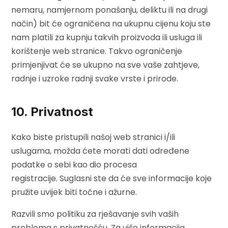
nemaru, namjernom ponašanju, deliktu ili na drugi
način) bit će ograničena na ukupnu cijenu koju ste
nam platili za kupnju takvih proizvoda ili usluga ili
korištenje web stranice. Takvo ograničenje
primjenjivat će se ukupno na sve vaše zahtjeve,
radnje i uzroke radnji svake vrste i prirode.
10. Privatnost
Kako biste pristupili našoj web stranici i/ili
uslugama, možda ćete morati dati određene
podatke o sebi kao dio procesa
registracije. Suglasni ste da će sve informacije koje
pružite uvijek biti točne i ažurne.
Razvili smo politiku za rješavanje svih vaših
problema s privatnošću. Za više informacija