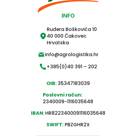
INFO
Ruđera Boškovića 10
40 000 Čakovec
Hrvatska
info@agrologistika.hr
+385(0)40 391 – 202
OIB:
35347183039
Poslovni račun:
2340009-1116035648
IBAN:
HR8223400091116035648
SWIFT:
PBZGHR2X