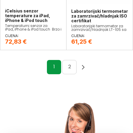
iCelsius senzor
Laboratorijski termometar
temperature za iPad,
za zamrzivač/hladnjak ISO
iPhone & iPod touch
certifikat
Temperaturni senzor za
Laboratorijski termometar za
iPad, iPhone & iPod touch Brzo i
zamrzivač/hladnjak LT-105 sa
točno mjerenje temperature s
staklenom bocom uključujući
Apple smartphone Lansirani su
Glysofor punjenje za
iCelsius (-30..+70°C) i iCelsius
smanjenje brzine reakcije
72,83
€
61,25
€
Pro (-30..+150°C)
sonde temperaturnog kabela u
hladnjaku ili zamrzivaču.
→
1
2