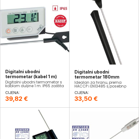
Digitalni ubodni
Digitalni ubodni
termometar (kabel 1 m)
termometar 180mm
​Digitalni ubodni termometar s
Idealan za hranu, prema
kablom duljine 1 m. IP65 zaštita
HACCP i EN13485 s posebno
dugom sondom (180 mm) i
zakretnom glavom.
39,82
€
33,50
€