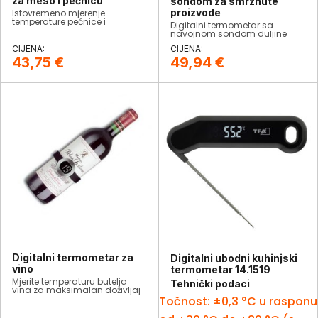
za meso i pećnicu
sondom za smrznute
proizvode
Istovremeno mjerenje
temperature pećnice i
Digitalni termometar sa
unutarnje temperature za
navojnom sondom duljine
optimalnu pripremu mesa.
120mm za mijerenje
Može se koristiti za pećnicu ili
temperature u smrznutim
roštilj, također idealan za
proizvodima.
43,75
€
49,94
€
kuhanje na niskim
temperaturama.
Digitalni termometar za
Digitalni ubodni kuhinjski
vino
termometar 14.1519
Mjerite temperaturu butelja
Tehnički podaci
vina za maksimalan doživljaj
svih aroma.
Točnost: ±0,3 °C u rasponu