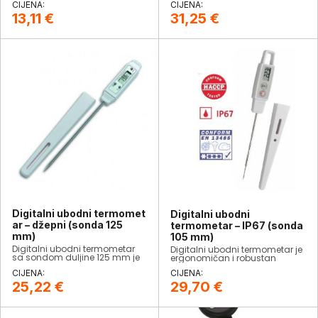
13,11
€
31,25
€
Digitalni ubodni termomet
Digitalni ubodni
ar – džepni (sonda 125
termometar – IP67 (sonda
mm)
105 mm)
Digitalni ubodni termometar
​Digitalni ubodni termometar je
sa sondom duljine 125 mm je
ergonomičan i robustan
kompaktne džepne veličine.
termometar s ubodnom
sondom od 105 mm.
25,22
€
29,70
€