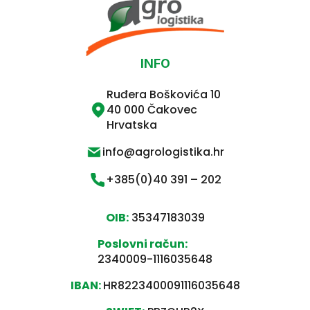
INFO
Ruđera Boškovića 10
40 000 Čakovec
Hrvatska
info@agrologistika.hr
+385(0)40 391 – 202
OIB:
35347183039
Poslovni račun:
2340009-1116035648
IBAN:
HR8223400091116035648