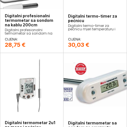
Digitalni profesionalni
Digitalni termo-timer za
termometar sa sondom
pećnicu
na kablu 200cm
​Digitalni termo-timer za
pećnicu mjeri temperaturu i
Digitalni profesionalni
ima podesivi alarm.
termometar sa sondom na
kablu 200cm za hladnjake,
zamrzivače, akvarije ili slične
prostore.
28,75
€
30,03
€
Digitalni termometar 2u1
Digitalni termometar sa