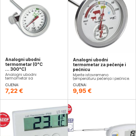
Analogni ubodni
Analogni ubodni
termometar (0°C
termometar za pečenje i
… 300°C)
pećnicu
Analogni ubodni
Mjerite istovremeno
termometar sa
temperaturu pečenja i pećnice.
širokim mjernim područjem od
Želite postići određenu
0°C do 300°C.
temperaturu pečenja? Podesite
crvenu oznaku i
7,22
€
9,95
€
jednostavno očitajte
temperaturu.