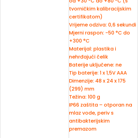
od +30 °C do +80 °C (s
tvorničkim kalibracijskim
certifikatom)
Vrijeme odziva: 0,6 sekundi
Mjerni raspon: -50 °C do
+300 °C
Materijal: plastika i
nehrđajući čelik
Baterije uključene: ne
Tip baterije: 1 x 1,5V AAA
Dimenzije: 48 x 24 x 175
(299) mm
Težina: 100 g
IP66 zaštita – otporan na
mlaz vode, periv s
antibakterijskim
premazom