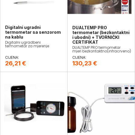
Digitalni ugradni
DUALTEMP PRO
termometar sa senzorom
termometar (bezkontaktni
na kablu
i ubodni) + TVORNIČKI
CERTIFIKAT
Digitalni ugradbeni
termometar za mjerenje
DUALTEMP PRO termometar
temperature okoline ili
mjeri bezkontaktno(infracrveno)
tekućina.
ili sondom. Uz njega dobivate i
tvornički certifikat o
umjeravanju što ga čini
26,21
€
130,23
€
pouzdanim za profesionalnu
upotrebu u kuhinjama.