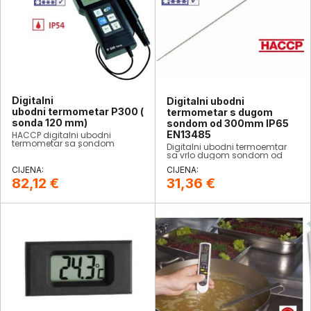
Digitalni
Digitalni ubodni
ubodni termometar P300 (
termometar s dugom
sonda 120 mm)
sondom od 300mm IP65
EN13485
HACCP digitalni ubodni
termometar sa sondom
Digitalni ubodni termoemtar
dužine 120mm. (DOSTUPAN S
sa vrlo dugom sondom od
TVORNIČKIM CERTIFIKATOM*)
300mm. Otporan na vlagu i
prašinu prema IP65 standardu.
Zadovoljava EN13485
82,12
€
31,36
€
standard