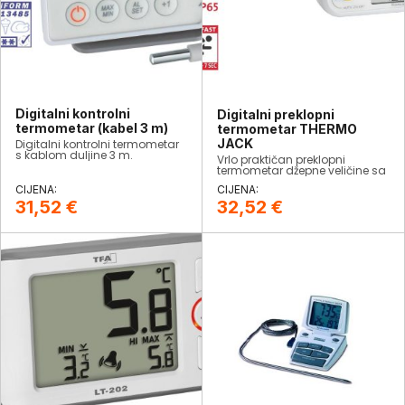
Digitalni kontrolni
Digitalni preklopni
termometar (kabel 3 m)
termometar THERMO
JACK
​Digitalni kontrolni termometar
s kablom duljine 3 m.
Vrlo praktičan preklopni
termometar džepne veličine sa
sondom duljine 60mm. Za
brzo i lako mjerenje
temperature u tekućim i
31,52
€
32,52
€
polukrutim materijalima.
Udovoljava EN13485 standard.