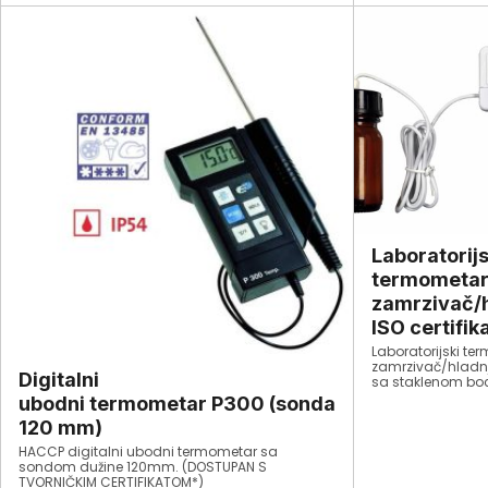
Laboratorijs
termometar
zamrzivač/
ISO certifik
Laboratorijski te
zamrzivač/hladn
Digitalni
sa staklenom b
uključujući Glyso
ubodni termometar P300 (sonda
za smanjenje brzi
120 mm)
sonde temperatu
kabela u hladnjak
HACCP digitalni ubodni termometar sa
zamrzivaču.
sondom dužine 120mm. (DOSTUPAN S
TVORNIČKIM CERTIFIKATOM*)