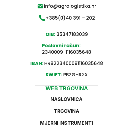
info@agrologistika.hr
+385(0)40 391 – 202
OIB:
35347183039
Poslovni račun:
2340009-1116035648
IBAN:
HR8223400091116035648
SWIFT:
PBZGHR2X
WEB TRGOVINA
NASLOVNICA
TRGOVINA
MJERNI INSTRUMENTI