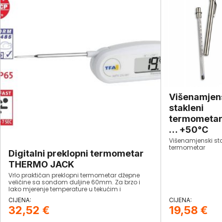
Višenamjen
stakleni
termometar
… +50°C
Višenamjenski sta
termometar
Digitalni preklopni termometar
THERMO JACK
Vrlo praktičan preklopni termometar džepne
veličine sa sondom duljine 60mm. Za brzo i
lako mjerenje temperature u tekućim i
polukrutim materijalima. Udovoljava EN13485
standard.
32,52
€
19,58
€