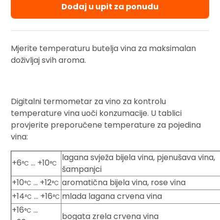
Dodaj u upit za ponudu
Mjerite temperaturu butelja vina za maksimalan
doživljaj svih aroma.
Digitalni termometar za vino za kontrolu
temperature vina uoči konzumacije. U tablici
provjerite preporučene temperature za pojedina
vina:
lagana svježa bijela vina, pjenušava vina,
+6
… +10
°C
°C
šampanjci
+10
… +12
aromatična bijela vina, rose vina
°C
°C
+14
… +16
mlada lagana crvena vina
°C
°C
+16
…
°C
bogata zrela crvena vina