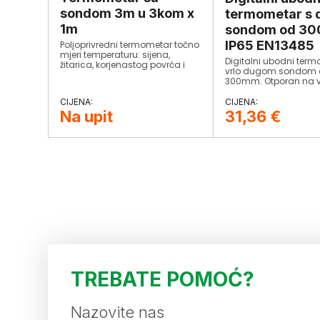
sondom 3m u 3kom x
termometar s
1m
sondom od 3
IP65 EN13485
Poljoprivredni termometar točno
mjeri temperaturu: sijena,
Digitalni ubodni ter
žitarica, korjenastog povrća i
vrlo dugom sondom
drugih kultura u skladištu. ​
300mm. Otporan na v
prašinu prema IP65 s
Zadovoljava EN13485
Na upit
31,36
€
TREBATE POMOĆ?
Nazovite nas