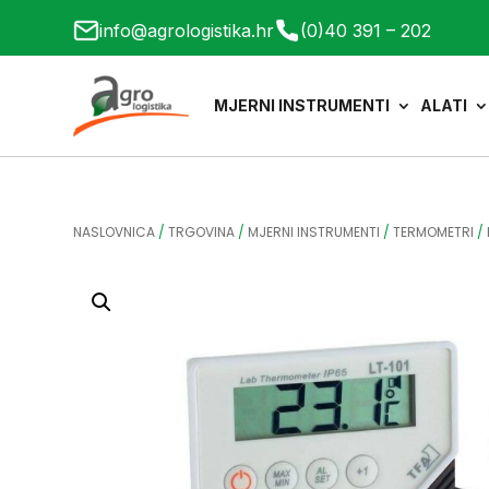
info@agrologistika.hr
(0)40 391 – 202
MJERNI INSTRUMENTI
ALATI
NASLOVNICA
/
TRGOVINA
/
MJERNI INSTRUMENTI
/
TERMOMETRI
/