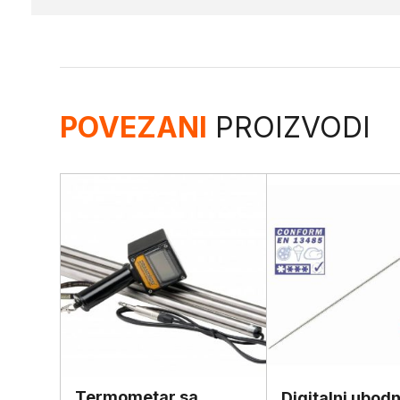
POVEZANI
PROIZVODI
Termometar sa
Digitalni ubodn