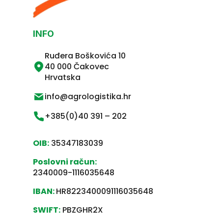
INFO
Ruđera Boškovića 10
40 000 Čakovec
Hrvatska
info@agrologistika.hr
+385(0)40 391 – 202
OIB:
35347183039
Poslovni račun:
2340009-1116035648
IBAN:
HR8223400091116035648
SWIFT:
PBZGHR2X