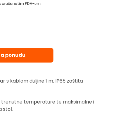
i s uračunatim PDV-om.
 za ponudu
r s kablom duljine 1 m. IP65 zaštita
e trenutne temperature te maksimalne i
 stol.