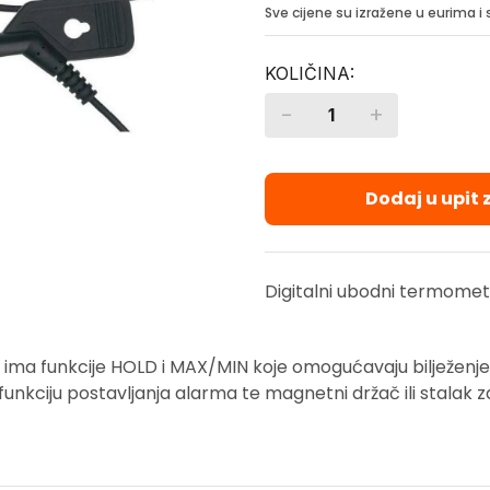
Sve cijene su izražene u eurima 
-
+
Quantity
Dodaj u upit
​Digitalni ubodni termometa
 ima f
unkcije HOLD i MAX/MIN koje omogućavaju bilježenj
funkciju postavljanja alarma te magnetni držač ili stalak za