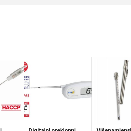
i
Digitalni preklopni
Višenamjens