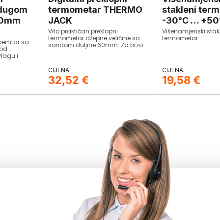
 dugom
termometar THERMO
stakleni ter
00mm
JACK
-30°C … +50
Vrlo praktičan preklopni
Višenamjenski stak
termometar džepne veličine sa
termometar
moemtar sa
sondom duljine 60mm. Za brzo
 od
i lako mjerenje temperature u
lagu i
tekućim i polukrutim
tandardu.
materijalima. Udovoljava
 standard
EN13485 standard.
32,52
€
19,58
€