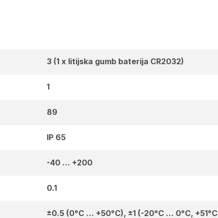
3 (1 x litijska gumb baterija CR2032)
1
89
IP 65
-40 … +200
0.1
±0.5 (0°C … +50°C), ±1 (-20°C … 0°C, +51°