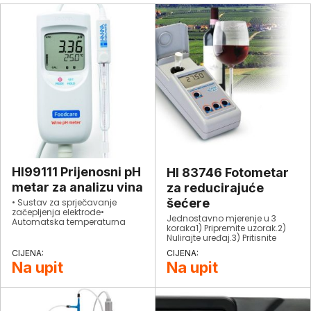
HI99111 Prijenosni pH
HI 83746 Fotometar
metar za analizu vina
za reducirajuće
šećere
• Sustav za sprječavanje
začepljenja elektrode•
Jednostavno mjerenje u 3
Automatska temperaturna
koraka1) Pripremite uzorak.2)
kompenzacija• Kalibracija u
Nulirajte uređaj.3) Pritisnite
dvije točke• B.E.P.S. Sustav za
READ i pregledajte rezultate na
prevenciju pogreške baterije·
LCD-u.
Upozorava korisnike kada je
Na upit
Na upit
baterijaprazna što bi
negativno moglo utjecatina
očitanja• Vodootporan·
Kompaktan, za teške uvjete
svodootpornim zaštitnim