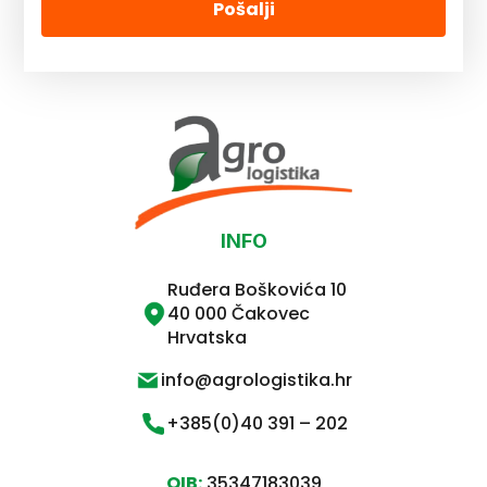
Pošalji
INFO
Ruđera Boškovića 10
40 000 Čakovec
Hrvatska
info@agrologistika.hr
+385(0)40 391 – 202
OIB:
35347183039