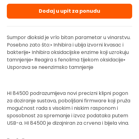
Dodaj u upit za ponudu
Sumpor dioksid je vrlo bitan parametar u vinarstvu.
Posebno zato što:• Inhibira i ubija izvorni kvasac i
bakterije• Inhibira oksidacijske enzime koji uzrokuju
tamnjenje• Reagira s fenolima tijekom oksidacije•
Usporava se neenzimsko tamnjenje
HI 84500 podrazumijeva novi precizni klipni pogon
za doziranje sustava, poboljšani firmware koji pruža
mogućnost rada s visokim i niskim rasponom i
sposobnost za spremanje i izvoz podataka putem
USB-a. HI 84500 je dizajniran za crvena i bijela vina.