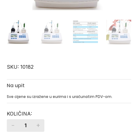
SKU:
10182
Na upit
Sve cijene su izražene u eurima i s uračunatim PDV-om.
-
+
Quantity