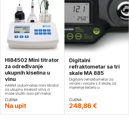
kućištem• Indikator trajanja
baterije· Postotak baterije
prikazuje sena početnom
zaslonu• Pomoćne značajke·
Poruke za lakše upravljanje
uređajem prikazane na
početnomzaslonu
HI84502 Mini titrator
Digitalni
za određivanje
refraktometar sa tri
ukupnih kiselina u
skale MA 885
vinu
Digitalni refraktometar za
vinare i voćare s 3 skale, za
HANNA automatski mini titrator
mjerenje šećera u
za ukupnu kiselost vina, a
grožđu i moštu.
može služiti i kao pH metar.
Na upit
248,86
€