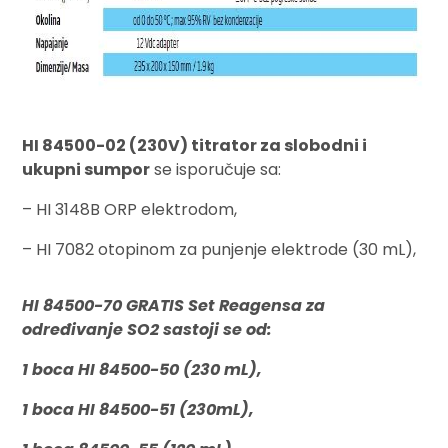
HI 84500-02 (230V) titrator za slobodni i
ukupni sumpor
se isporučuje sa:
– HI 3148B ORP elektrodom,
– HI 7082 otopinom za punjenje elektrode (30 mL),
HI 84500-70 GRATIS Set Reagensa za
određivanje SO2 sastoji se od:
1 boca HI 84500-50 (230 mL),
1 boca HI 84500-51 (230mL),