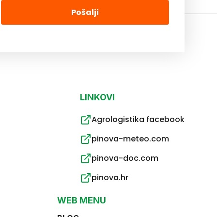
Pošalji
LINKOVI
Agrologistika facebook
pinova-meteo.com
pinova-doc.com
pinova.hr
WEB MENU