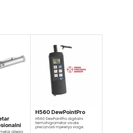
H560 DewPointPro
etar
H560 DewPointPro digitalni
termohigrometar visoke
esionalni
preciznosti mjerenja vlage.
ometar džepni