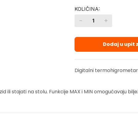
-
+
Quantity
Dodaj u upit
Digitalni termohigrometa
id ili stajati na stolu. Funkcije MAX i MIN omogućavaju b