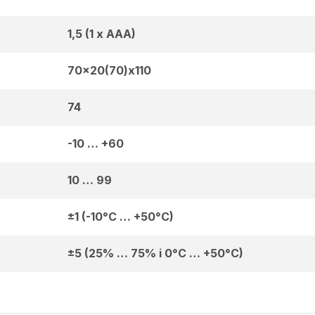
1,5 (1 x AAA)
70×20(70)x110
74
-10 … +60
10 … 99
±1 (-10°C … +50°C)
±5 (25% … 75% i 0°C … +50°C)