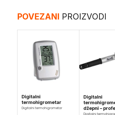
POVEZANI
PROIZVODI
Digitalni
Digitalni
termohigrometar
termohigrom
džepni – prof
Digitalni termohigrometar
Digitalni termohigr