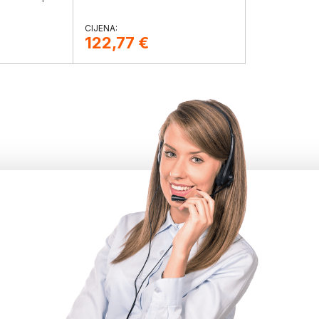
122,77
€