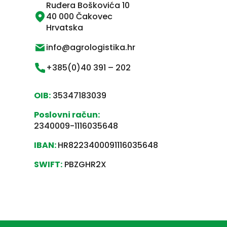
Ruđera Boškovića 10
40 000 Čakovec
Hrvatska
info@agrologistika.hr
+385(0)40 391 – 202
OIB:
35347183039
Poslovni račun:
2340009-1116035648
IBAN:
HR8223400091116035648
SWIFT:
PBZGHR2X