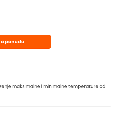
 za ponudu
r
ilježenje maksimalne i minimalne temperature od