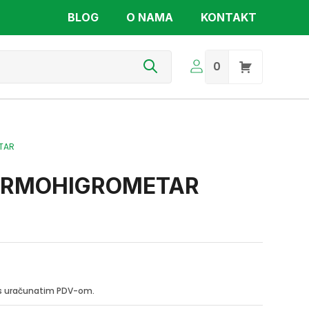
BLOG
O NAMA
KONTAKT
s
0
ETAR
TERMOHIGROMETAR
i s uračunatim PDV-om.