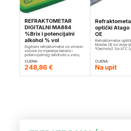
REFRAKTOMETAR
Refraktometa
DIGITALNI MA884
optički Atago
%Brix i potencijalni
OE
alkohol % vol
Refraktometar optič
Master OE sa dvije sk
Digitalni refraktometar za vinare i
°Oechsla). Sa ATC
voćare za mjerenje šećera i
Temperaturnom
potencijalnog alkohola u voću,
Kompenzacijom) i I
vinu i proizvodima od grožđa kao
od vlage i prašine.
što je npr. mošt.
248,86
€
Na upit