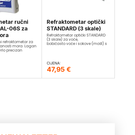
etar ručni
Refraktometar optički
 PAL-06S za
STANDARD (3 skale)
ora
Refraktometar optički STANDARD
(3 skale) za voće,
ni refraktometar za
bobičasto voće i sokove (mošt) s
lanosti mora. Lagan
automatskom temperaturnom
 vrlo precizan
kompenzacijom.
47,95
€