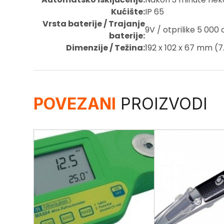
Kućište:
IP 65
Vrsta baterije / Trajanje
9V / otprilike 5 000 
baterije:
Dimenzije / Težina:
192 x 102 x 67 mm (7.
POVEZANI
PROIZVODI