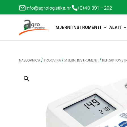
info@agrologistika.hr
(0)40 391 – 202
MJERNI INSTRUMENTI
ALATI
NASLOVNICA
/
TRGOVINA
/
MJERNI INSTRUMENTI
/
REFRAKTOMETR