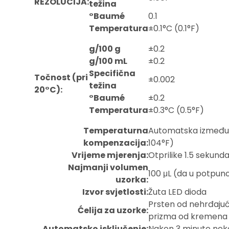
REZOLUCIJA:
težina
°Baumé
0.1
Temperatura
±0.1°C (0.1°F)
g/100 g
±0.2
g/100 mL
±0.2
Specifična
Točnost (pri
±0.002
težina
20°C):
°Baumé
±0.2
Temperatura
±0.3°C (0.5°F)
Temperaturna
Automatska između 
kompenzacija:
104°F)
Vrijeme mjerenja:
Otprilike 1.5 sekund
Najmanji volumen
100 μL (da u potpuno
uzorka:
Izvor svjetlosti:
Žuta LED dioda
Prsten od nehrđajuć
Ćelija za uzorke:
prizma od kremena
Automatsko isključenje:
Nakon 3 minute neko