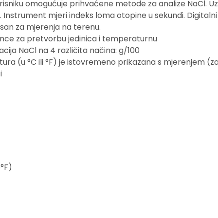
korisniku omogućuje prihvaćene metode za analize NaCl. U
m. Instrument mjeri indeks loma otopine u sekundi. Digital
osan za mjerenja na terenu.
nce za pretvorbu jedinica i temperaturnu
ija NaCl na 4 različita načina: g/100
tura (u °C ili °F) je istovremeno prikazana s mjerenjem 
i
6°F)