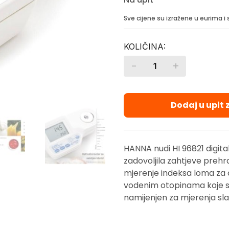
Sve cijene su izražene u eurima 
-
+
Quantity
Dodaj u upit
HANNA nudi HI 96821 digital
zadovoljila zahtjeve prehr
mjerenje indeksa loma za o
vodenim otopinama koje se
namijenjen za mjerenja sl