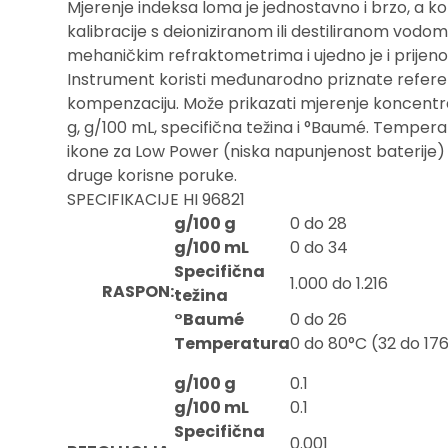
Mjerenje indeksa loma je jednostavno i brzo, a 
kalibracije s deioniziranom ili destiliranom vodo
mehaničkim refraktometrima i ujedno je i prijen
Instrument koristi međunarodno priznate refere
kompenzaciju. Može prikazati mjerenje koncentrac
g, g/100 mL, specifična težina i °Baumé. Tempera
ikone za Low Power (niska napunjenost baterije) 
druge korisne poruke.
SPECIFIKACIJE HI 96821
g/100 g
0 do 28
g/100 mL
0 do 34
Specifična
1.000 do 1.216
RASPON:
težina
°Baumé
0 do 26
Temperatura
0 do 80°C (32 do 17
g/100 g
0.1
g/100 mL
0.1
Specifična
0.001