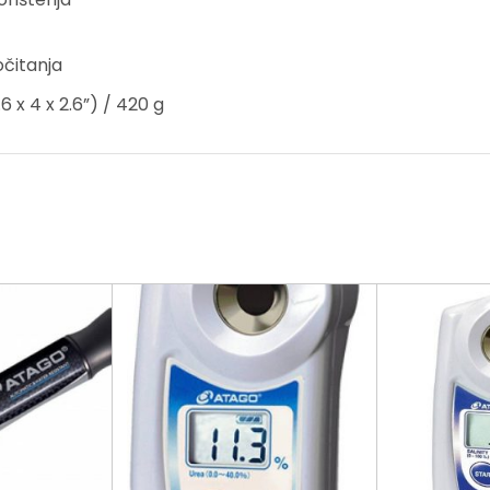
očitanja
6 x 4 x 2.6”) / 420 g