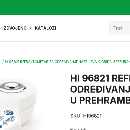
Product
search
IZDVOJENO
KATALOZI
I
/
HI 96821 REFRAKTOMETAR ZA ODREĐIVANJE NATRIJEVA KLORIDA U PREHRA
HI 96821 R
ODREĐIVANJ
U PREHRAMB
SKU:
HI96821
Na upit