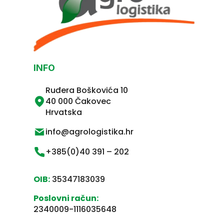
INFO
Ruđera Boškovića 10
40 000 Čakovec
Hrvatska
info@agrologistika.hr
+385(0)40 391 – 202
OIB:
35347183039
Poslovni račun:
2340009-1116035648