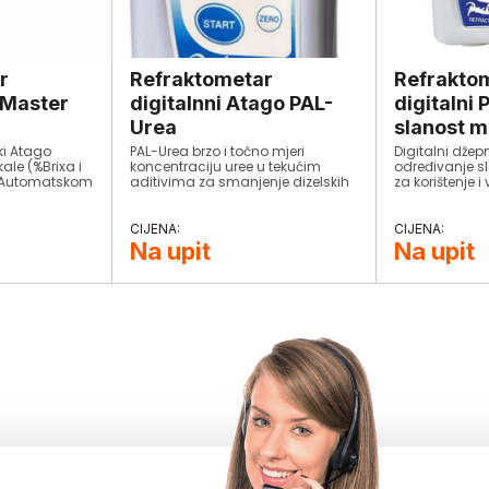
r
Refraktometar
Refraktom
 Master
digitalnni Atago PAL-
digitalni
Urea
slanost m
ki Atago
PAL-Urea brzo i točno mjeri
Digitalni džep
ale (%Brixa i
koncentraciju uree u tekućim
određivanje s
 (Automatskom
aditivima za smanjenje dizelskih
za korištenje i
ispušnih čestica.
instrument.
P65 zaštitom
Na upit
Na upit