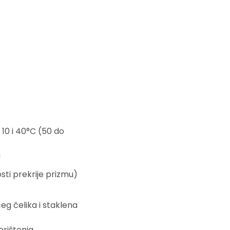
10 i 40°C (50 do
a
sti prekrije prizmu)
eg čelika i staklena
rištenja