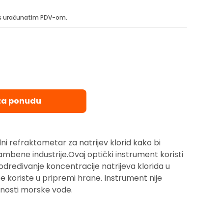
i s uračunatim PDV-om.
 za ponudu
ni refraktometar za natrijev klorid kako bi
ambene industrije.Ovaj optički instrument koristi
dređivanje koncentracije natrijeva klorida u
 koriste u pripremi hrane. Instrument nije
anosti morske vode.