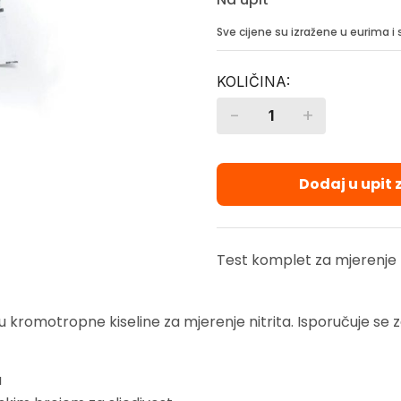
Sve cijene su izražene u eurima 
-
+
Quantity
Dodaj u upit
Test komplet za mjerenje n
odu kromotropne kiseline za mjerenje nitrita. Isporučuje 
u