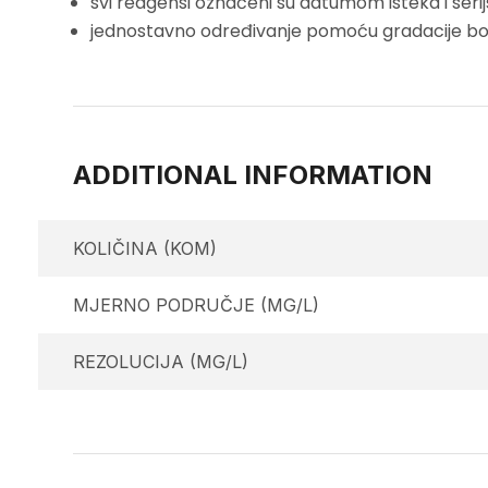
svi reagensi označeni su datumom isteka i serij
jednostavno određivanje pomoću gradacije bo
ADDITIONAL INFORMATION
KOLIČINA (KOM)
MJERNO PODRUČJE (MG/L)
REZOLUCIJA (MG/L)