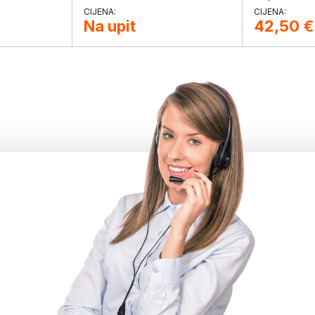
Na upit
42,50
€