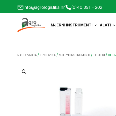
info@agrologistika.hr
(0)40 391 – 202
MJERNI INSTRUMENTI
ALATI
NASLOVNICA
/
TRGOVINA
/
MJERNI INSTRUMENTI
/
TESTERI
/
HI38