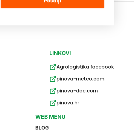
Pošalji
LINKOVI
Agrologistika facebook
pinova-meteo.com
pinova-doc.com
pinova.hr
WEB MENU
BLOG