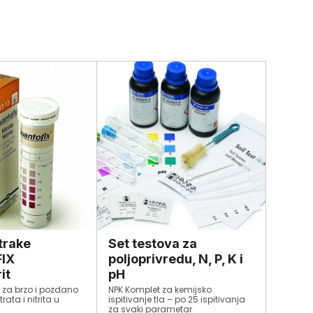
 trake
Set testova za
IX
poljoprivredu, N, P, K i
it
pH
e za brzo i pozdano
NPK Komplet za kemijsko
rata i nitrita u
ispitivanje tla – po 25 ispitivanja
za svaki parametar