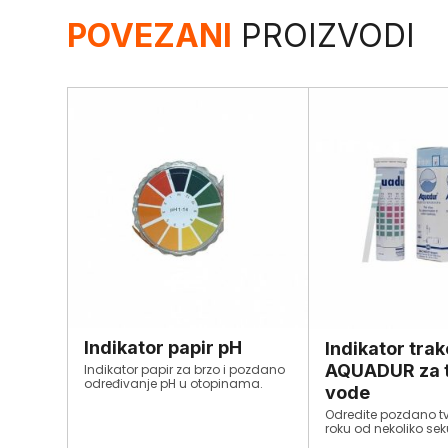
POVEZANI
PROIZVODI
Indikator papir pH
Indikator trak
AQUADUR za 
Indikator papir za brzo i pozdano
određivanje pH u otopinama.
vode
Odredite pozdano t
roku od nekoliko sek