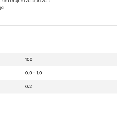
skim brojem za sljedivost
ja
100
0.0 – 1.0
0.2