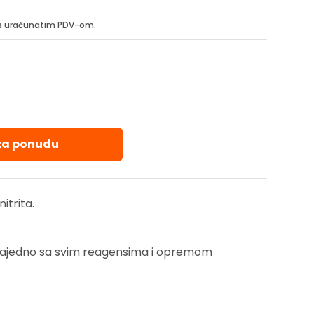
i s uračunatim PDV-om.
 za ponudu
itrita.
se zajedno sa svim reagensima i opremom