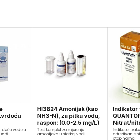
e
HI3824 Amonijak (kao
Indikator
tvrdoću
NH3-N), za pitku vodu,
QUANTOF
raspon: (0.0-2.5 mg/L)
Nitrat/nitr
vrdoću vode u
Test komplet za mjerenje
Indikator trak
undi.
amonijaka u slatkoj vodi.
određivanje nit
otopinama.