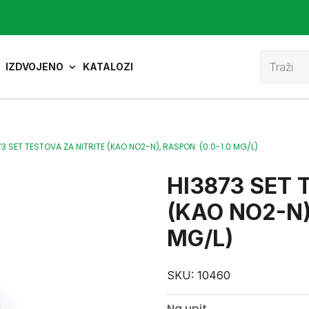
Product
search
IZDVOJENO
KATALOZI
73 SET TESTOVA ZA NITRITE (KAO NO2-N), RASPON: (0.0-1.0 MG/L)
HI3873 SET 
(KAO NO2-N)
MG/L)
SKU:
10460
Na upit