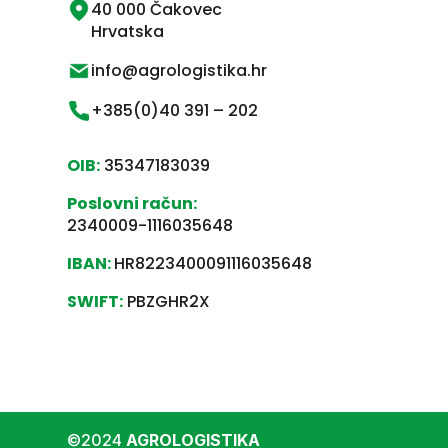
40 000 Čakovec
Hrvatska
info@agrologistika.hr
+385(0)40 391 – 202
OIB:
35347183039
Poslovni račun:
2340009-1116035648
IBAN:
HR8223400091116035648
SWIFT:
PBZGHR2X
©2024
AGROLOGISTIKA