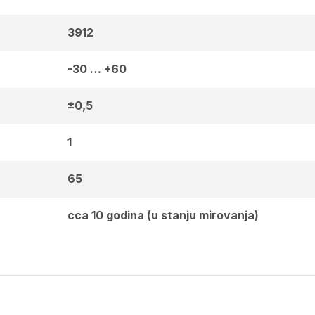
3912
-30 … +60
±0,5
1
65
cca 10 godina (u stanju mirovanja)