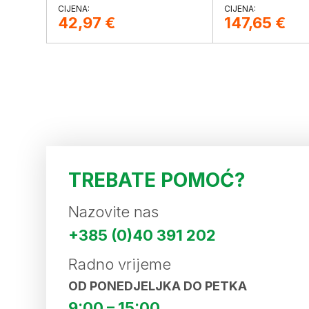
Visoke preciznosti i 
KOM
primjene.
42,97
€
147,65
€
TREBATE POMOĆ?
Nazovite nas
+385 (0)40 391 202
Radno vrijeme
OD PONEDJELJKA DO PETKA
9:00 – 15:00