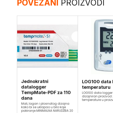
POVEZANI
PROIZVODI
Jednokratni
LOG100 data 
datalogger
temperaturu
TempMate-PDF za 110
LOG100 data logger 
dizajniran proizvod
dana
temperature u proizv
transportu ili skladi
Mali, lagan i plosnatog dizajna
određenih proizvoda
kako bi se uklapao u bilo koje
na vlagu prema IP6
pakiranje.MINIMALNA NARUDŽBA 20