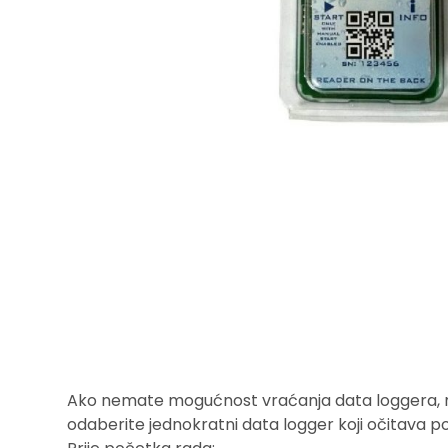
Ako nemate mogućnost vraćanja data loggera, ne
odaberite jednokratni data logger koji oč
itava p