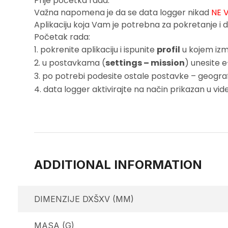
Prije početka rada:
Važna napomena je da se data logger nikad
NE 
Aplikaciju koja Vam je potrebna za pokretanje 
Početak rada:
pokrenite aplikaciju i ispunite
profil
u kojem izme
u postavkama (
settings – mission
) unesite 
po potrebi podesite ostale postavke – geografs
data logger aktivirajte na način prikazan u vid
ADDITIONAL INFORMATION
DIMENZIJE DXŠXV (MM)
MASA (G)