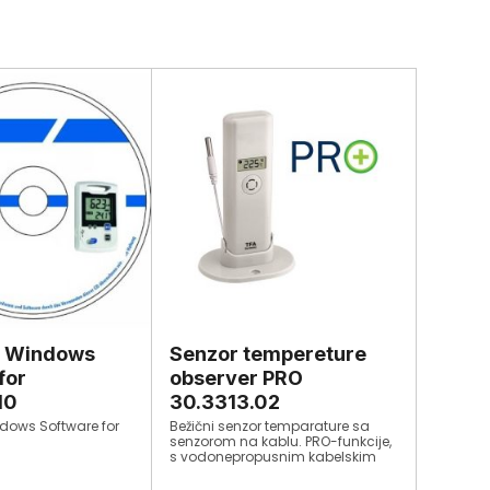
 Windows
Senzor tempereture
for
observer PRO
10
30.3313.02
dows Software for
Bežični senzor temparature sa
senzorom na kablu. PRO-funkcije,
s vodonepropusnim kabelskim
senzorom za rad s WeatherHub-
App i WH Observer platformom.