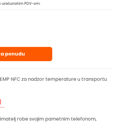
i s uračunatim PDV-om.
 za ponudu
TEMP NFC za nadzor temperature u transportu
primatelj robe svojim pametnim telefonom,