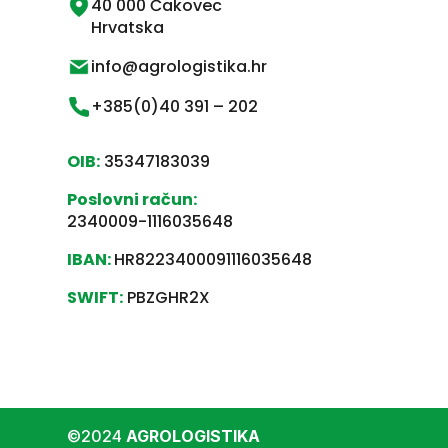
40 000 Čakovec
Hrvatska
info@agrologistika.hr
+385(0)40 391 – 202
OIB:
35347183039
Poslovni račun:
2340009-1116035648
IBAN:
HR8223400091116035648
SWIFT:
PBZGHR2X
©2024
AGROLOGISTIKA