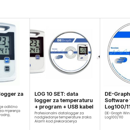
logger za
LOG 10 SET: data
DE-Graph
logger za temperaturu
Software 
+ program + USB kabel
Log100/1
je odlično
 za mjerenja
Profesionalni datalogger za
DE-Graph Win
odnji,
nadgledanje temperature zraka.
Log100/110
štenju
Alarm kod prekoračenja
. Otporan je
podesivih graničnih vrijednosti za
5 standardu.
temperaturu i vlagu. Datalogger