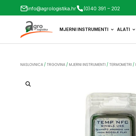
info@agrologistika.hr
(0)40 391 – 202
MJERNI INSTRUMENTI
ALATI
NASLOVNICA
/
TRGOVINA
/
MJERNI INSTRUMENTI
/
TERMOMETRI
/