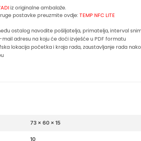
VADI
iz originalne ambalaže.
i druge postavke preuzmite
ovdje
:
TEMP NFC LITE
đu ostalog navodite pošiljatelja, primatelja, interval sn
e-mail adresu na koju će doći izvješće u PDF formatu
ka lokacija početka i kraja rada, zaustavljanje rada nako
eu
73 x 60 x 15
10