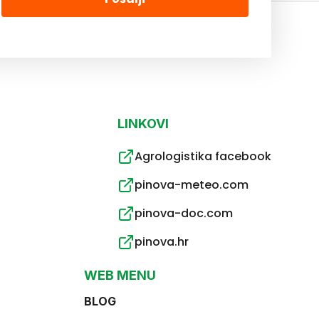
LINKOVI
Agrologistika facebook
pinova-meteo.com
pinova-doc.com
pinova.hr
WEB MENU
BLOG