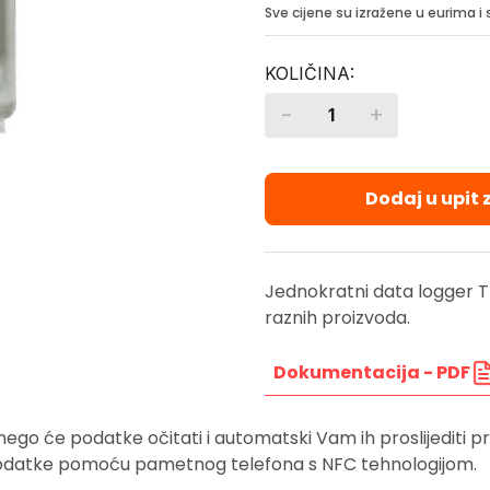
Sve cijene su izražene u eurima 
-
+
Quantity
Dodaj u upit
Jednokratni data logger 
raznih proizvoda.
Dokumentacija - PDF
go će podatke očitati i automatski Vam ih proslijediti 
odatke pomoću pametnog telefona s NFC tehnologijom.