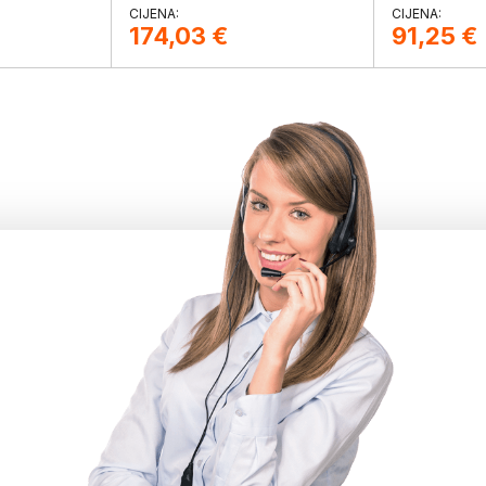
raznolike
sa kapacitetom za do 20 000
mjernih vrijednosti. Zadovoljava
174,03
€
91,25
€
standard EN12830.Set sadrži
datalogger LOG 10 i software DE-
Graph za prijenos i analizu
podataka na računalu.