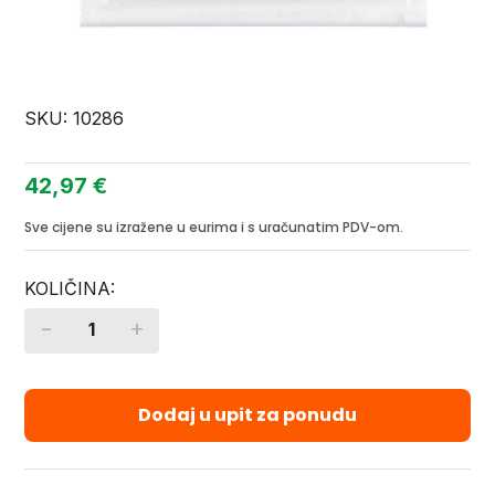
SKU:
10286
42,97
€
Sve cijene su izražene u eurima i s uračunatim PDV-om.
-
+
Quantity
Dodaj u upit za ponudu