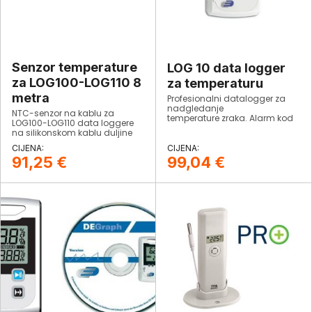
Senzor temperature
LOG 10 data logger
za LOG100-LOG110 8
za temperaturu
metra
Profesionalni datalogger za
nadgledanje
NTC-senzor na kablu za
temperature zraka. Alarm kod
LOG100-LOG110 data loggere
prekoračenja podesivih
na silikonskom kablu duljine
graničnih vrijednosti za
8m temperature range: -50…
temperaturu. Datalogger sa
+125°C Dimenzije 40 x Ø 3 mm,
kapacitetom za do 20 000
91,25
€
99,04
€
59 g
mjernih vrijednosti.
Zadovoljava
standard EN12830.