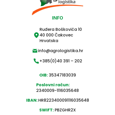
INFO
Ruđera Boškovića 10
40 000 Čakovec
Hrvatska
info@agrologistika.hr
+385(0)40 391 – 202
OIB:
35347183039
Poslovni račun:
2340009-1116035648
IBAN:
HR8223400091116035648
SWIFT:
PBZGHR2X