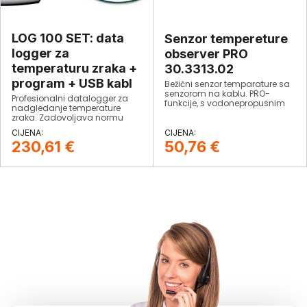
LOG 100 SET: data
Senzor tempereture
logger za
observer PRO
temperaturu zraka +
30.3313.02
program + USB kabl
Bežični senzor temparature sa
senzorom na kablu. PRO-
Profesionalni datalogger za
funkcije, s vodonepropusnim
nadgledanje temperature
kabelskim senzorom za rad s
zraka. Zadovoljava normu
WeatherHub-App i WH
EN12830.
Observer platformom.
230,61
€
50,76
€