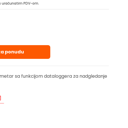
i s uračunatim PDV-om.
 za ponudu
ometar sa funkcijom dataloggera za nadgledanje