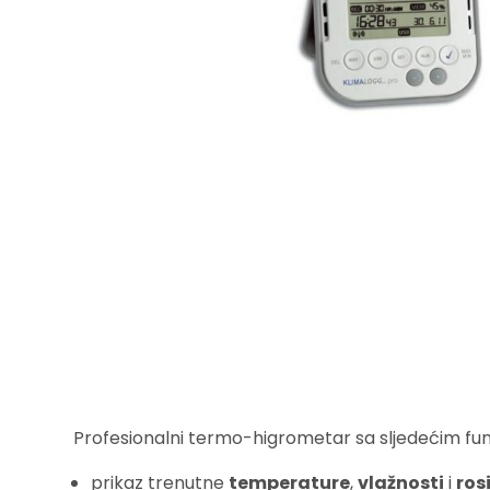
Profesionalni termo-higrometar sa sljedećim fu
prikaz trenutne
temperature
,
vlažnosti
i
ros