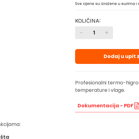
Sve cijene su izražene u eurima 
-
+
Quantity
Dodaj u upit
Profesionalni termo-higr
temperature i vlage.
Dokumentacija - PDF
nkcijama:
išta