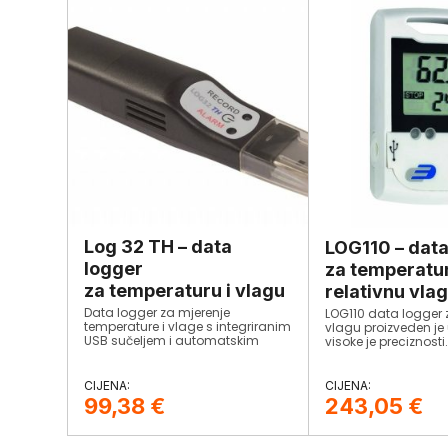
Log 32 TH – data
LOG110 – data
logger
za temperatur
za temperaturu i vlagu
relativnu vla
Data logger za mjerenje
LOG110 data logger 
temperature i vlage s integriranim
vlagu proizveden je
USB sučeljem i automatskim
visoke je preciznosti
generiranjem PDF dokumenta.
99,38
€
243,05
€