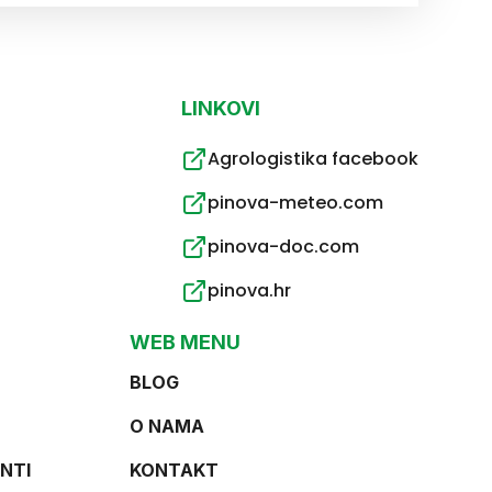
LINKOVI
Agrologistika facebook
pinova-meteo.com
pinova-doc.com
pinova.hr
WEB MENU
BLOG
O NAMA
NTI
KONTAKT