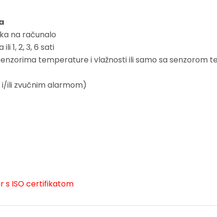
a
ka na računalo
i 1, 2, 3, 6 sati
senzorima temperature i vlažnosti ili samo sa senzorom 
m i/ili zvučnim alarmom)
 s ISO certifikatom