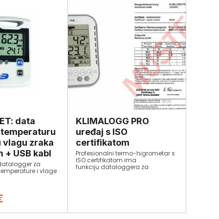
ET: data
KLIMALOGG PRO
 temperaturu
uređaj s ISO
u vlagu zraka
certifikatom
 + USB kabl
Profesionalni termo-higrometar s
ISO certifikatom ima
 datalogger za
funkciju dataloggera za
emperature i vlage
nadgledanje temperature i vlage.
€