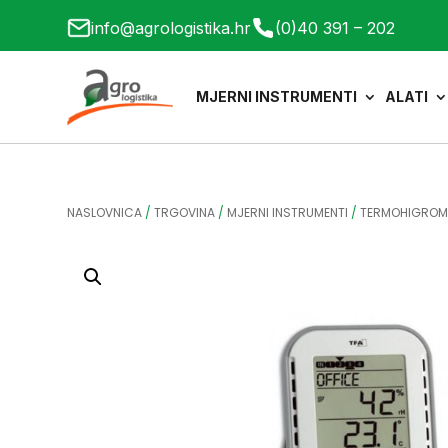
info@agrologistika.hr
(0)40 391 – 202
MJERNI INSTRUMENTI
ALATI
NASLOVNICA
/
TRGOVINA
/
MJERNI INSTRUMENTI
/
TERMOHIGROM