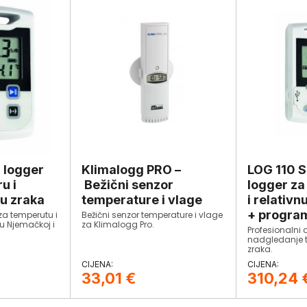
 logger
Klimalogg PRO –
LOG 110 S
u i
Bežični senzor
logger za
gu zraka
temperature i vlage
i relativn
+ program
za temperutu i
Bežični senzor temperature i vlage
 u Njemačkoj i
za Klimalogg Pro.
Profesionalni
.
nadgledanje t
zraka.
33,01
€
310,24