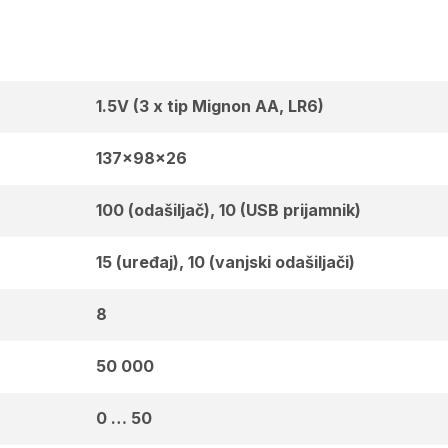
1.5V (3 x tip Mignon AA, LR6)
137x98x26
100 (odašiljač), 10 (USB prijamnik)
15 (uređaj), 10 (vanjski odašiljači)
8
50 000
0 … 50