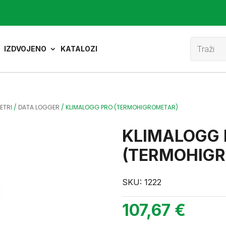
Product
search
IZDVOJENO
KATALOZI
ETRI
/
DATA LOGGER
/
KLIMALOGG PRO (TERMOHIGROMETAR)
KLIMALOGG 
(TERMOHIG
SKU:
1222
107,67
€