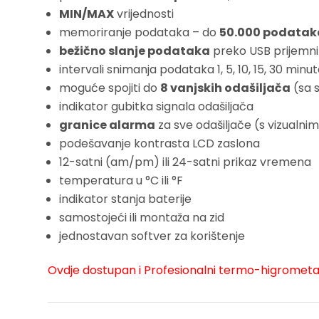
MIN/MAX
vrijednosti
memoriranje podataka – do
50.000 podatak
bežično slanje podataka
preko USB prijemni
intervali snimanja podataka 1, 5, 10, 15, 30 minuta il
moguće spojiti do
8 vanjskih odašiljača
(sa 
indikator gubitka signala odašiljača
granice alarma
za sve odašiljače (s vizualni
podešavanje kontrasta LCD zaslona
12-satni (am/pm) ili 24-satni prikaz vremena
temperatura u °C ili °F
indikator stanja baterije
samostojeći ili montaža na zid
jednostavan softver za korištenje
Ovdje dostupan i Profesionalni termo-higrometar