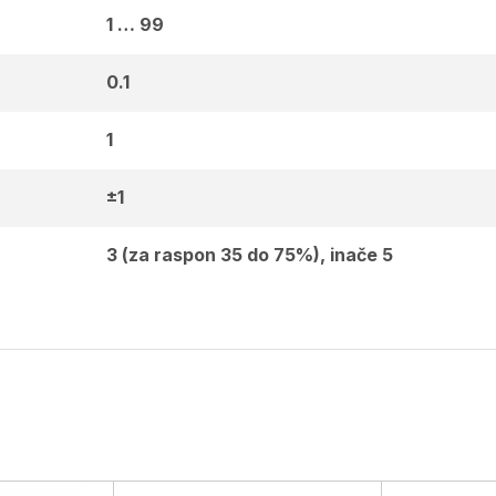
1 … 99
0.1
1
±1
3 (za raspon 35 do 75%), inače 5