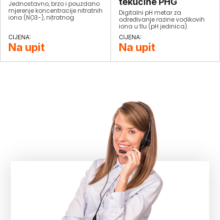
tekućine PHG
Jednostavno, brzo i pouzdano
mjerenje koncentracije nitratnih
Digitalni pH metar za
iona (NO3-), nitratnog
određivanje razine vodikovih
dušika (N03-N) i temperature u
iona u tlu (pH jedinica).
minimalnom uzorku.
Na upit
Na upit