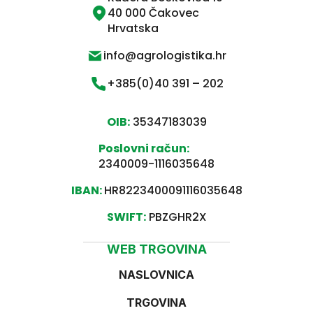
40 000 Čakovec
Hrvatska
info@agrologistika.hr
+385(0)40 391 – 202
OIB:
35347183039
Poslovni račun:
2340009-1116035648
IBAN:
HR8223400091116035648
SWIFT:
PBZGHR2X
WEB TRGOVINA
NASLOVNICA
TRGOVINA