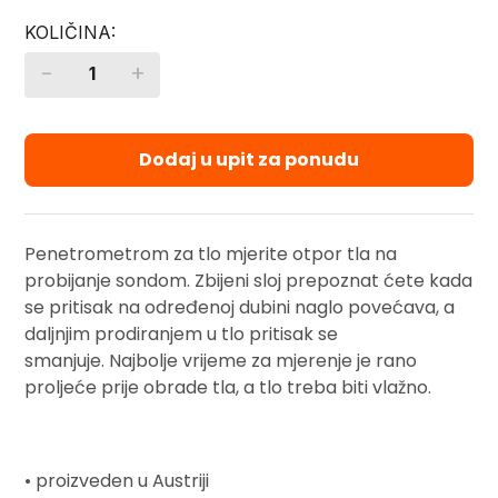
-
+
Quantity
Dodaj u upit za ponudu
Penetrometrom za tlo mjerite otpor tla na
probijanje sondom. Zbijeni sloj prepoznat ćete kada
se pritisak na određenoj dubini naglo povećava, a
daljnjim prodiranjem u tlo pritisak se
smanjuje. Najbolje vrijeme za mjerenje je rano
proljeće prije obrade tla, a tlo treba biti vlažno.
• proizveden u Austriji