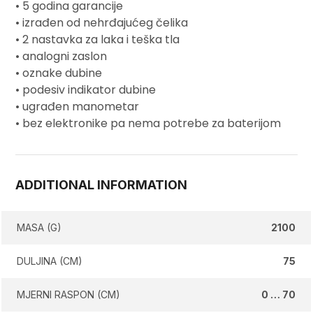
•
5 godina garancije
• izrađen od nehrđajućeg čelika
• 2 nastavka za laka i teška tla
• analogni zaslon
• oznake dubine
• podesiv indikator dubine
• u
građen manometar
• bez elektronike pa nema potrebe za baterijom
ADDITIONAL INFORMATION
MASA (G)
2100
DULJINA (CM)
75
MJERNI RASPON (CM)
0 … 70