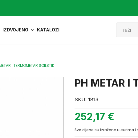
Product
search
IZDVOJENO
KATALOZI
METAR I TERMOMETAR SOILSTIK
PH METAR I
SKU:
1813
252,17
€
Sve cijene su izražene u eurima 