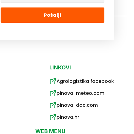
Pošalji
LINKOVI
Agrologistika facebook
pinova-meteo.com
pinova-doc.com
pinova.hr
WEB MENU