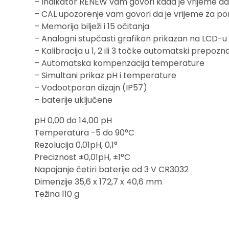
– Indikator RENEW vam govori kada je vrijeme da
– CAL upozorenje vam govori da je vrijeme za pon
– Memorija bilježi i 15 očitanja
– Analogni stupčasti grafikon prikazan na LCD-u
– Kalibracija u 1, 2 ili 3 točke automatski prepozn
– Automatska kompenzacija temperature
– Simultani prikaz pH i temperature
– Vodootporan dizajn (IP57)
– baterije uključene
pH 0,00 do 14,00 pH
Temperatura -5 do 90°C
Rezolucija 0,01pH, 0,1°
Preciznost ±0,01pH, ±1°C
Napajanje četiri baterije od 3 V CR3032
Dimenzije 35,6 x 172,7 x 40,6 mm
Težina 110 g