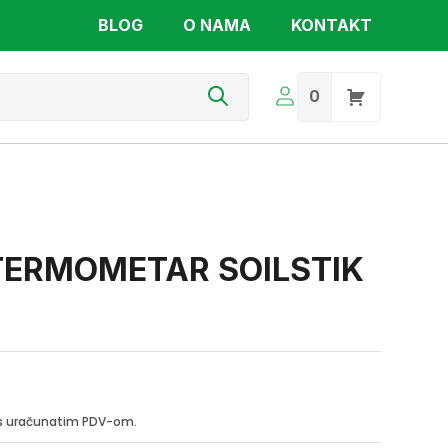
BLOG
O NAMA
KONTAKT
s
0
 TERMOMETAR SOILSTIK
i s uračunatim PDV-om.