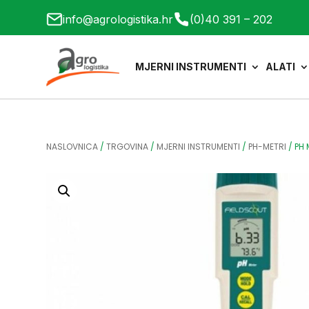
info@agrologistika.hr
(0)40 391 – 202
MJERNI INSTRUMENTI
ALATI
NASLOVNICA
/
TRGOVINA
/
MJERNI INSTRUMENTI
/
PH-METRI
/
PH 