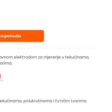
 za ponudu
avnom elektrodom za mjerenje u tekućinama,
varima.
ekućinama, polukrutinama i čvrstim tvarima.