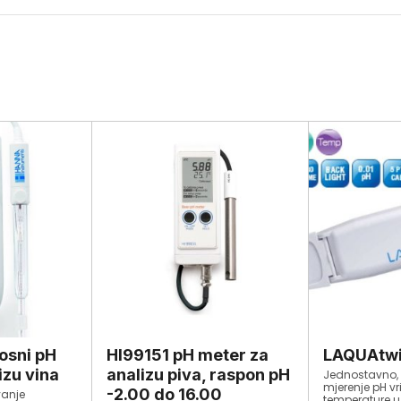
nosni pH
HI99151 pH meter za
LAQUAtwi
izu vina
analizu piva, raspon pH
Jednostavno, 
mjerenje pH vri
-2.00 do 16.00
vanje
temperature 