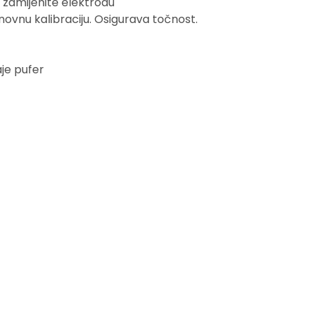
 zamijenite elektrodu
ovnu kalibraciju. Osigurava točnost.
aje pufer