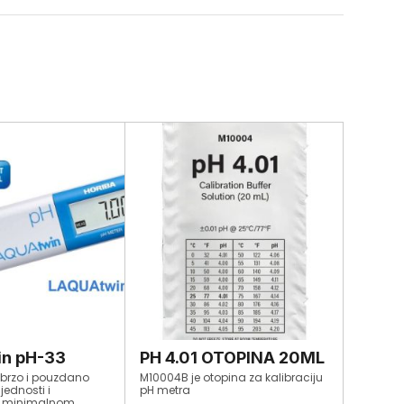
n pH-33
PH 4.01 OTOPINA 20ML
brzo i pouzdano
M10004B je otopina za kalibraciju
jednosti i
pH metra
u minimalnom