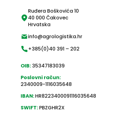
Ruđera Boškovića 10
40 000 Čakovec
Hrvatska
info@agrologistika.hr
+385(0)40 391 – 202
OIB:
35347183039
Poslovni račun:
2340009-1116035648
IBAN:
HR8223400091116035648
SWIFT:
PBZGHR2X