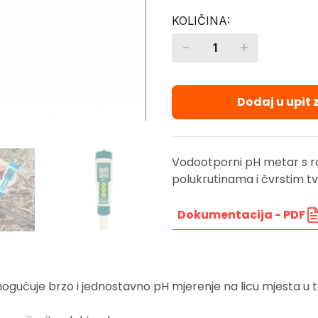
-
+
Quantity
Dodaj u upit
Vodootporni pH metar s r
polukrutinama i čvrstim t
Dokumentacija - PDF
ćuje brzo i jednostavno pH mjerenje na licu mjesta u t
.