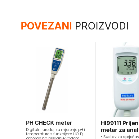
POVEZANI
PROIZVODI
PH CHECK meter
HI99111 Prije
metar za anal
Digitalni uređaj za mjerenje pH i
temperature s funkcijom HOLD,
• Sustav za sprječa
otporan na prskanje vodom