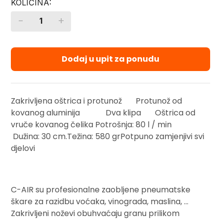
-
+
Quantity
Dodaj u upit za ponudu
Zakrivljena oštrica i protunož Protunož od
kovanog aluminija Dva klipa Oštrica od
vruče kovanog čelika Potrošnja: 80 l / min
Dužina: 30 cm.Težina: 580 grPotpuno zamjenjivi svi
djelovi
C-AIR su profesionalne zaobljene pneumatske
škare za razidbu voćaka, vinograda, maslina, …
Zakrivljeni noževi obuhvaćaju granu prilikom