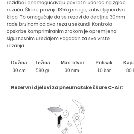
rezidbe i onemogučavaju povratni udarac na zglob
rezača. Škare pružaju 185kg snage, zahvaljujući dva
klipa. To omogućuje da se rezovi do debljine 30mm
rade brzinom od dva reza u sekundi. Kontrola
opskrbe komprimiranim zrakom je opremljena
sigurnosnim uređajem.Pogodan za sve vrste
rezanja.
Dužina
Težina
Max. otvor
Pritisak
Kapa
30 cm
580 gr
30 mm
10 bar
80 
Rezervni djelovi za pneumatske škare C-Air: