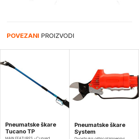
POVEZANI
PROIZVODI
Pneumatske škare
Pneumatske škare
Tucano TP
System
MAIN FEATURES -Curved
Dvostruka oštricaIzmjenjivi