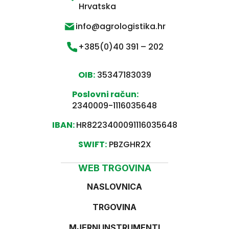
Hrvatska
info@agrologistika.hr
+385(0)40 391 – 202
OIB:
35347183039
Poslovni račun:
2340009-1116035648
IBAN:
HR8223400091116035648
SWIFT:
PBZGHR2X
WEB TRGOVINA
NASLOVNICA
TRGOVINA
MJERNI INSTRUMENTI