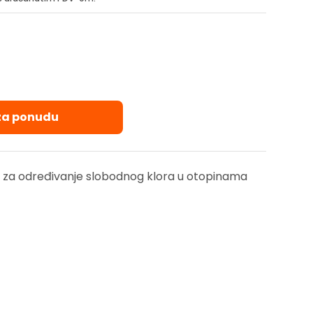
 za ponudu
r za određivanje slobodnog klora u otopinama