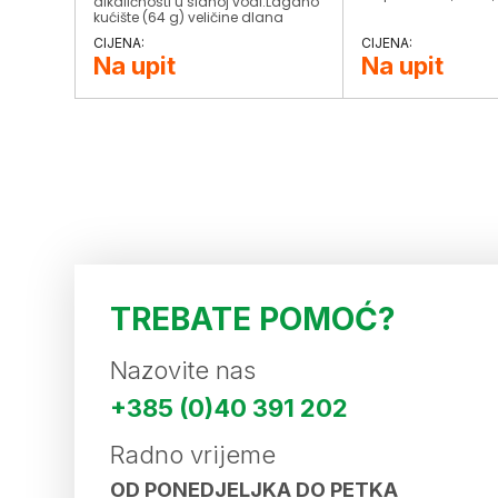
alkaličnosti u slanoj vodi.Lagano
kućište (64 g) veličine dlana
rukeJednostavno rukovanje
pomoću jedne tipkeBrzi i precizni
Na upit
Na upit
mjerni rezultatiVelik i čitljiv
displayAutomatsko isključivanje
TREBATE POMOĆ?
Nazovite nas
+385 (0)40 391 202
Radno vrijeme
OD PONEDJELJKA DO PETKA