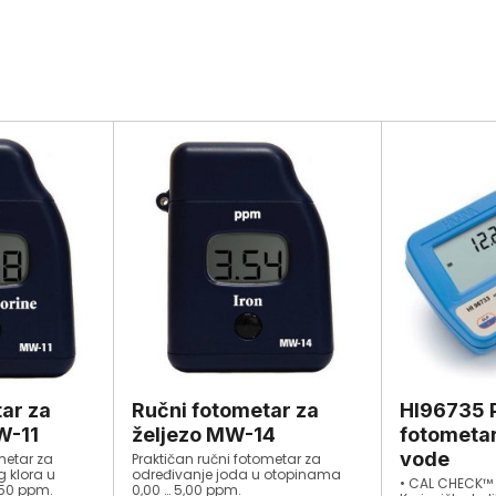
ar za
Ručni fotometar za
HI96735 P
W-11
željezo MW-14
fotometar
vode
metar za
Praktičan ručni fotometar za
g klora u
određivanje joda u otopinama
• CAL CHECK™
,50 ppm.
0,00 … 5,00 ppm.