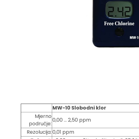
MW-10
Slobodni klor
Mjerno
0,00 … 2,50 ppm
područje:
Rezolucija:
0,01 ppm