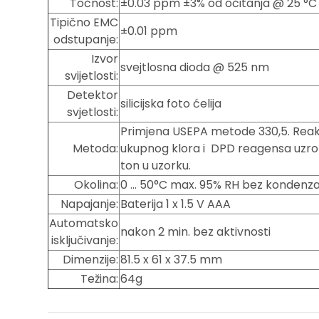
Točnost:
±0.03 ppm ±3% od očitanja @ 25 °C
Tipično EMC
±0.01 ppm
odstupanje:
Izvor
svejtlosna dioda @ 525 nm
svijetlosti:
Detektor
silicijska foto ćelija
svjetlosti:
Primjena USEPA metode 330,5. Reak
Metoda:
ukupnog klora i DPD reagensa uzrok
ton u uzorku.
Okolina:
0 … 50°C max. 95% RH bez kondenza
Napajanje:
Baterija 1 x 1.5 V AAA
Automatsko
nakon 2 min. bez aktivnosti
isključivanje:
Dimenzije:
81.5 x 61 x 37.5 mm
Težina:
64g