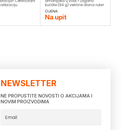
bracija• Certificirani
amonijaka u vodi.• Lagano
alibraciju
kućište (64 g) veličine dlana ruke•
EPS (Sustav
Jednostavno rukovanje pomoću
pogreškebaterije)•
jedne tipke• Brzi i precizni mjerni
Na upit
a• Automatsko
rezultati• Velik i čitljiv display•
značajka
Automatsko isključivanje
NEWSLETTER
NE PROPUSTITE NOVOSTI O AKCIJAMA I
NOVIM PROIZVODIMA