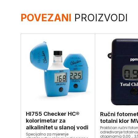
POVEZANI
PROIZVODI
HI755 Checker HC®
Ručni fotomet
kolorimetar za
totalni klor M
alkalinitet u slanoj vodi
Praktičan ručni foto
određivanje totalno
Specijalno za mjerenje
otopinama 0,00 … 3