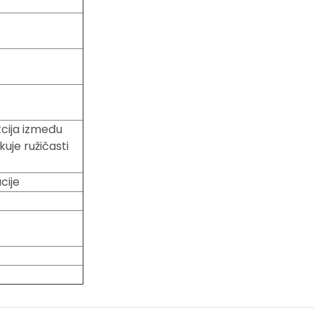
cija između
uje ružičasti
cije