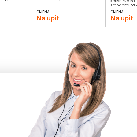
Korisnička kali
standardi za k
ivalidaciju• B
sprječavanja 
Na upit
Na upit
TIMER funkcij
gašenje• GLP 