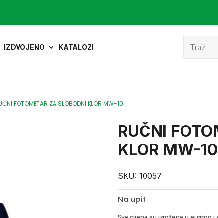
Product
search
IZDVOJENO
KATALOZI
UČNI FOTOMETAR ZA SLOBODNI KLOR MW-10
RUČNI FOTO
KLOR MW-10
SKU:
10057
Na upit
Sve cijene su izražene u eurima 