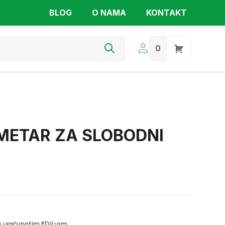
BLOG
O NAMA
KONTAKT
s
0
METAR ZA SLOBODNI
i s uračunatim PDV-om.