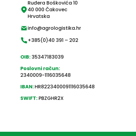
Ruđera Boškovića 10
40 000 Čakovec
Hrvatska
info@agrologistika.hr
+385(0)40 391 – 202
OIB:
35347183039
Poslovni račun:
2340009-1116035648
IBAN:
HR8223400091116035648
SWIFT:
PBZGHR2X