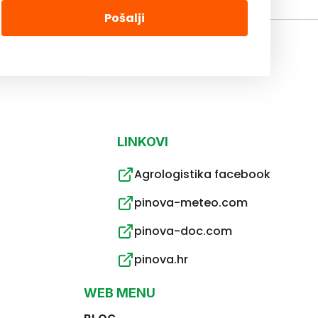
Pošalji
LINKOVI
Agrologistika facebook
pinova-meteo.com
pinova-doc.com
pinova.hr
WEB MENU