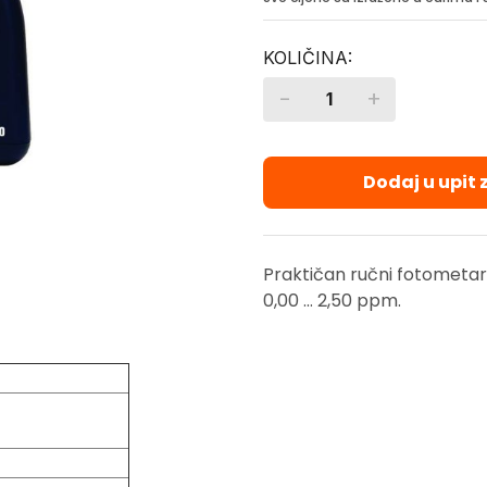
-
+
Quantity
Dodaj u upit
Praktičan ručni fotometa
0,00 … 2,50 ppm.