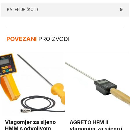
BATERIJE (KOL.)
9
POVEZANI
PROIZVODI
Vlagomjer za sijeno
AGRETO HFM II
HMM s odvojivom
vlagomjer za sijeno i