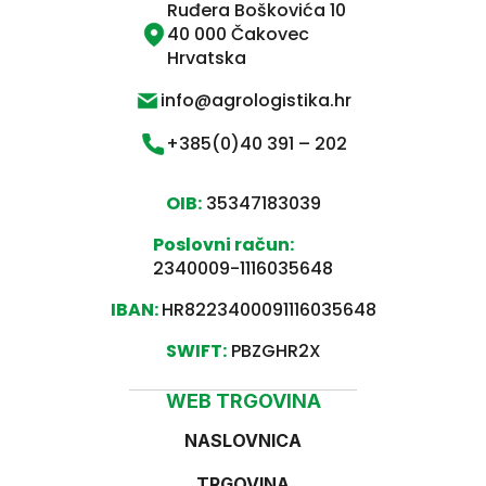
Ruđera Boškovića 10
40 000 Čakovec
Hrvatska
info@agrologistika.hr
+385(0)40 391 – 202
OIB:
35347183039
Poslovni račun:
2340009-1116035648
IBAN:
HR8223400091116035648
SWIFT:
PBZGHR2X
WEB TRGOVINA
NASLOVNICA
TRGOVINA