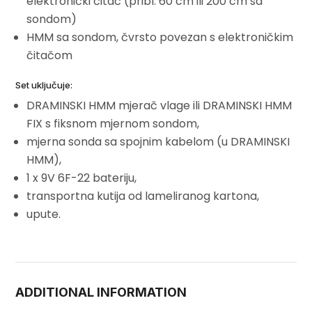
elektronički čitač (pribl. 60 cm ili 200 cm sa
sondom)
HMM sa sondom, čvrsto povezan s elektroničkim
čitačom
Set uključuje:
DRAMINSKI HMM mjerač vlage ili DRAMINSKI HMM
FIX s fiksnom mjernom sondom,
mjerna sonda sa spojnim kabelom (u DRAMINSKI
HMM),
1 x 9V 6F-22 bateriju,
transportna kutija od lameliranog kartona,
upute.
ADDITIONAL INFORMATION