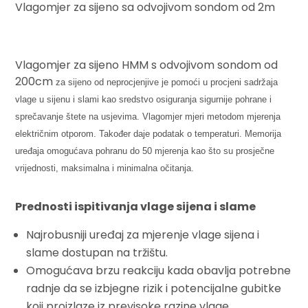
Vlagomjer za sijeno sa odvojivom sondom od 2m
Vlagomjer za sijeno HMM s odvojivom sondom od
200cm
za sijeno od neprocjenjive je pomoći u procjeni sadržaja
vlage u sijenu i slami kao sredstvo osiguranja sigurnije pohrane i
sprečavanje štete na usjevima. Vlagomjer mjeri metodom mjerenja
električnim otporom. Također daje podatak o temperaturi. Memorija
uređaja omogućava pohranu do 50 mjerenja kao što su prosječne
vrijednosti, maksimalna i minimalna očitanja.
Prednosti ispitivanja vlage sijena i slame
Najrobusniji uređaj za mjerenje vlage sijena i
slame dostupan na tržištu.
Omogućava brzu reakciju kada obavlja potrebne
radnje da se izbjegne rizik i potencijalne gubitke
koji proizlaze iz previsoke razine vlage.