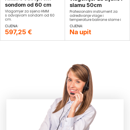
sondom od 60 cm
slamu 50cm
Vlagomjer za sijeno HMM
Profesionalni instrument za
s odvojivom sondom od 60
određivanje vlage i
cm.
temperature balirane slame i
sijena.
597,25
€
Na upit