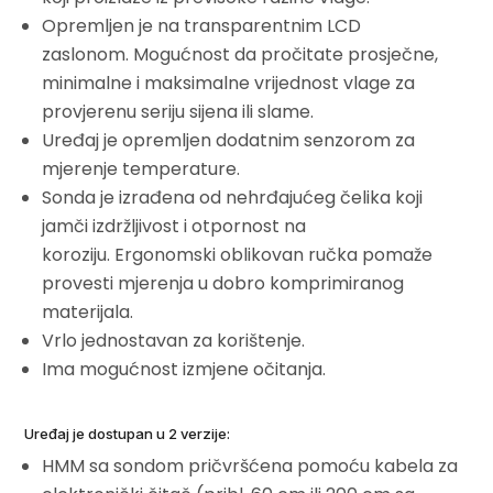
Opremljen je na transparentnim LCD
zaslonom. Mogućnost da pročitate prosječne,
minimalne i maksimalne vrijednost vlage za
provjerenu seriju sijena ili slame.
Uređaj je opremljen dodatnim senzorom za
mjerenje temperature.
Sonda je izrađena od nehrđajućeg čelika koji
jamči izdržljivost i otpornost na
koroziju. Ergonomski oblikovan ručka pomaže
provesti mjerenja u dobro komprimiranog
materijala.
Vrlo jednostavan za korištenje.
Ima mogućnost izmjene očitanja.
Uređaj je dostupan u 2 verzije:
HMM sa sondom pričvršćena pomoću kabela za