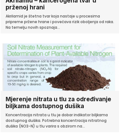
Akrilamid – kancerogena tvar u
prženoj hrani
Akrilamid je štetna tvar koja nastaje u procesima
pripreme pržene hrane i povećava rizik oboljenja od raka.
Na temelju novih spoznaja...
Mjerenje nitrata u tlu za određivanje
biljkama dostupnog dušika
Koncentracija nitrata u tlu je dobar indikator biljkama
dostupnog dušika. Potrebna koncentracija nitratnog
dušika (NO3-N) u tlu varira s obzirom na...