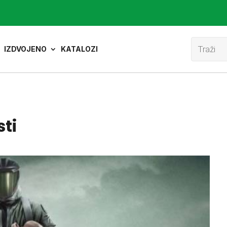
Product
search
IZDVOJENO
KATALOZI
sti