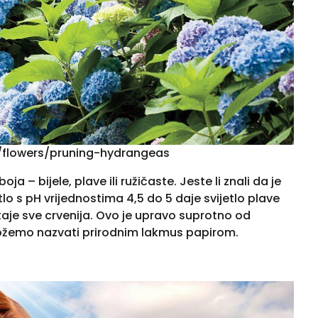
n/flowers/pruning-hydrangeas
ja – bijele, plave ili ružičaste. Jeste li znali da je
tlo s pH vrijednostima 4,5 do 5 daje svijetlo plave
taje sve crvenija. Ovo je upravo suprotno od
ožemo nazvati prirodnim lakmus papirom.