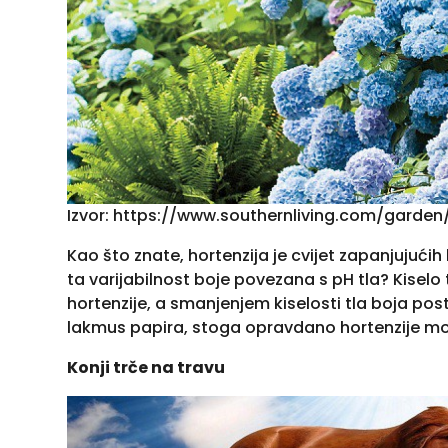
Izvor: https://www.southernliving.com/garde
Kao što znate, hortenzija je cvijet zapanjujućih bo
ta varijabilnost boje povezana s pH tla? Kiselo 
hortenzije, a smanjenjem kiselosti tla boja pos
lakmus papira, stoga opravdano hortenzije m
Konji trče na travu