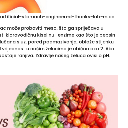
/artificial-stomach-engineered-thanks-lab-mice
ludac može probaviti meso, što ga spriječava u
i klorovodičnu kiselinu i enzime kao što je pepsin
Želučana sluz, pored podmazivanja, oblaže stijenku
 pH vrijednost u našim želucima je obično oko 2. Ako
 postaje ranjiva. Zdravlje našeg želuca ovisi o pH.