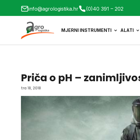
info@agrologistika.hr
(0)40 391 – 202
MJERNI INSTRUMENTI
ALATI
Priča o pH – zanimljivo
tra 18, 2018