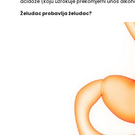
acidoze (koju uzrokuje prekomjerni unos alkoh
Želudac probavlja želudac?