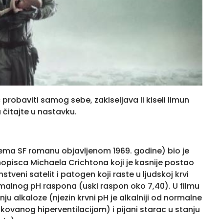
probaviti samog sebe, zakiseljava li kiseli limun
čitajte u nastavku.
rema SF romanu objavljenom 1969. godine) bio je
opisca Michaela Crichtona koji je kasnije postao
tveni satelit i patogen koji raste u ljudskoj krvi
rmalnog pH raspona (uski raspon oko 7,40). U filmu
ju alkaloze (njezin krvni pH je alkalniji od normalne
ovanog hiperventilacijom) i pijani starac u stanju