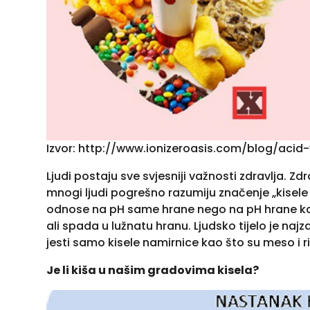
Izvor: http://www.ionizeroasis.com/blog/acid-
Ljudi postaju sve svjesniji važnosti zdravlja. 
mnogi ljudi pogrešno razumiju značenje „kisele i 
odnose na pH same hrane nego na pH hrane kad ju
ali spada u lužnatu hranu. Ljudsko tijelo je naj
jesti samo kisele namirnice kao što su meso i r
Je li kiša u našim gradovima kisela?