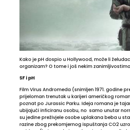
Kako je pH dospio u Hollywood, može li želudac 
organizam? O tome i još nekim zanimljivostima 
SF i pH
Film Virus Andromeda (snimljen 1971. godine p
prijeloman trenutak u karijeri američkog roman
poznat po Jurassic Parku. Ideja romana je tajans
ubijajući inficiranu osobu, no samo unutar no
su jedine preživjele osobe uplakana beba u stan
razine zbog prekomjernog ispuštanja CO2 uzrok