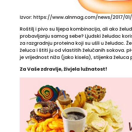
Izvor: https://www.alnmag.com/news/2017/01
Roštilj i pivo su lijepa kombinacija, ali ako že
probavljanju samog sebe? Ljudski želudac korist
za razgradnju proteina koji su ušli u želudac. 
želuca i štiti ju od vlastitih želučanih sokova.
je vrijednost niža (jako kisela), stijenka želuca
Za Vaše zdravlje, živjela lužnatost!