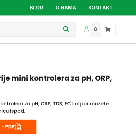
BLOG
O NAMA
KONTAKT
s
0
ije mini kontrolera za pH, ORP,
kontrolera za pH, ORP, TDS, EC i otpor možete
nicu ispod.
 - PDF