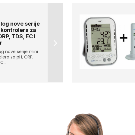
log nove serije
 kontrolera za
ORP, TDS, EC i
r
og nove serije mini
olera za pH, ORP,
C...