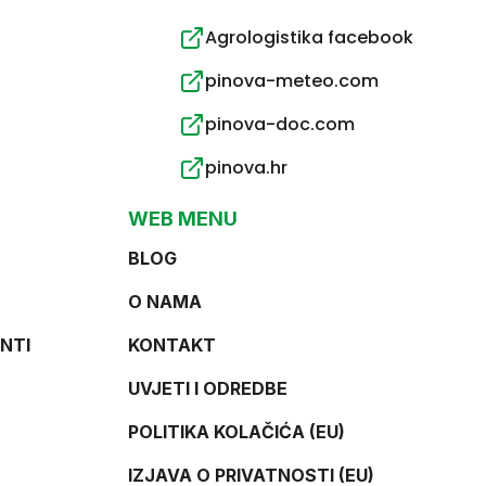
Agrologistika facebook
pinova-meteo.com
pinova-doc.com
pinova.hr
WEB MENU
BLOG
O NAMA
NTI
KONTAKT
UVJETI I ODREDBE
POLITIKA KOLAČIĆA (EU)
IZJAVA O PRIVATNOSTI (EU)