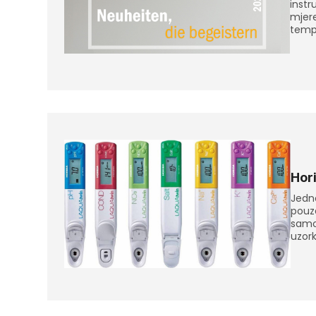
inst
mjer
tempe
Hor
Jedno
pouz
samo
uzorka