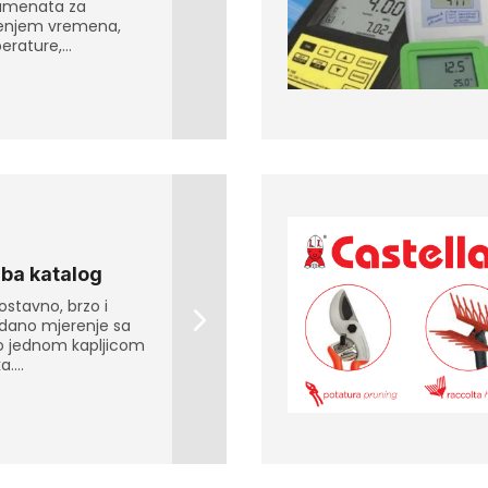
rumenata za
enjem vremena,
rature,...
iba katalog
stavno, brzo i
dano mjerenje sa
 jednom kapljicom
....