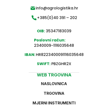
info@agrologistika.hr
+385(0)40 391 – 202
OIB:
35347183039
Poslovni račun:
2340009-1116035648
IBAN:
HR8223400091116035648
SWIFT:
PBZGHR2X
WEB TRGOVINA
NASLOVNICA
TRGOVINA
MJERNI INSTRUMENTI