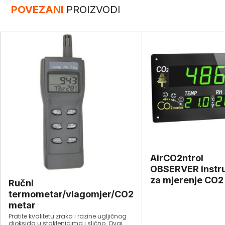
POVEZANI
PROIZVODI
AirCO2ntrol
OBSERVER instr
za mjerenje CO2
Ručni
termometar/vlagomjer/CO2
metar
Pratite kvalitetu zraka i razine ugljičnog
dioksida u staklenicima i slično. Ovaj