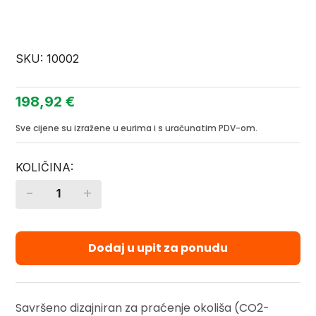
SKU:
10002
198,92
€
Sve cijene su izražene u eurima i s uračunatim PDV-om.
-
+
Quantity
Dodaj u upit za ponudu
Savršeno dizajniran za praćenje okoliša (CO2-