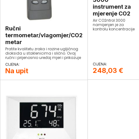
instrument za
mjerenje CO2
Air CO2ntrol 3000
namijenjen je za
Ručni
kontrolu koncentracije
ugljičnog dioksida u
termometar/vlagomjer/CO2
zatvorenim
metar
prostorima.
Pratite kvalitetu zraka i razine ugljičnog
dioksida u staklenicima i slično. Ovaj
ručni i prijenosnio uređaj mjeri i prikazuje
temperaturu, relativnu vlažnost i CO2
istovremeno. Uključuje 4 AA baterije.
248,03
€
Na upit