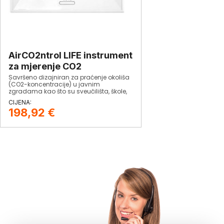
AirCO2ntrol LIFE instrument
za mjerenje CO2
Savršeno dizajniran za praćenje okoliša
(CO2-koncentracije) u javnim
zgradama kao što su sveučilišta, škole,
vrtići i bolnice, uredi, proizvodnim
pogonima, javnim objektima i sl.
198,92
€