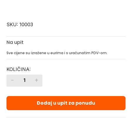
SKU:
10003
Na upit
Sve cijene su izražene u eurima i s uračunatim PDV-om.
-
+
Quantity
Dodaj u upit za ponudu