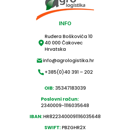
INFO
Ruđera Boškovića 10
40 000 Čakovec
Hrvatska
info@agrologistika.hr
+385(0)40 391 – 202
OIB:
35347183039
Poslovni račun:
2340009-1116035648
IBAN:
HR8223400091116035648
SWIFT:
PBZGHR2X