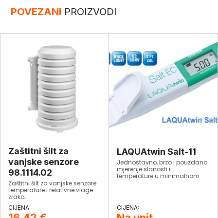
POVEZANI
PROIZVODI
Zaštitni šilt za
LAQUAtwin Salt-11
vanjske senzore
Jednostavno, brzo i pouzdano
mjerenje slanosti i
98.1114.02
temperature u minimalnom
uzorku.​
Zaštitni šilt za vanjske senzore
temperature i relativne vlage
zraka.
16,42
€
Na upit