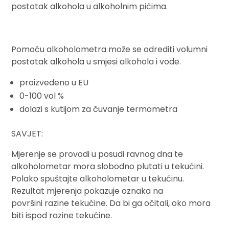
postotak alkohola u alkoholnim pićima.
Pomoću alkoholometra može se odrediti volumni
postotak alkohola u smjesi alkohola i vode.
proizvedeno u EU
0-100 vol %
dolazi s kutijom za čuvanje termometra
SAVJET:
Mjerenje se provodi u posudi ravnog dna te
alkoholometar mora slobodno plutati u tekućini.
Polako spuštajte alkoholometar u tekućinu.
Rezultat mjerenja pokazuje oznaka na
površini razine tekućine. Da bi ga očitali, oko mora
biti ispod razine tekućine.