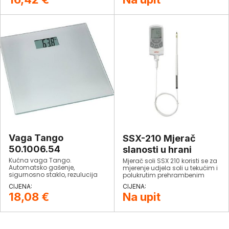
Vaga Tango
SSX-210 Mjerač
50.1006.54
slanosti u hrani
Kućna vaga Tango.
Mjerač soli SSX 210 koristi se za
Automatsko gašenje,
mjerenje udjela soli u tekućim i
sigurnosno staklo, rezulucija
polukrutim prehrambenim
100 gr.
proizvodima.
18,08
€
Na upit