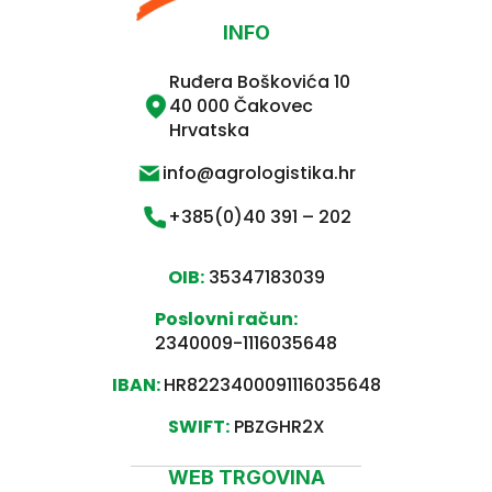
INFO
Ruđera Boškovića 10
40 000 Čakovec
Hrvatska
info@agrologistika.hr
+385(0)40 391 – 202
OIB:
35347183039
Poslovni račun:
2340009-1116035648
IBAN:
HR8223400091116035648
SWIFT:
PBZGHR2X
WEB TRGOVINA