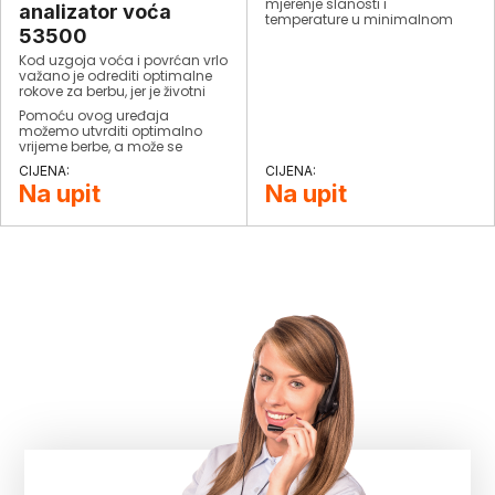
mjerenje slanosti i
analizator voća
temperature u minimalnom
53500
uzorku.​
Kod uzgoja voća i povrćan vrlo
važano je odrediti optimalne
rokove za berbu, jer je životni
vijek proizvoda na policama
Pomoću ovog uređaja
povezan sa fazom
možemo utvrditi optimalno
dozrijevanja prilikom berbe. DA
vrijeme berbe, a može se
Meter je vrlo obećavajući alat i
koristiti u u hladnjačama za
za praktične i znanstvene
praćenje promjena prilikom
primjene, budući da
Na upit
Na upit
dozrijevanja.
omogućuje praćenje stadija
zrenja voća na samom stablu,
(kao i na istom komadu
voća).