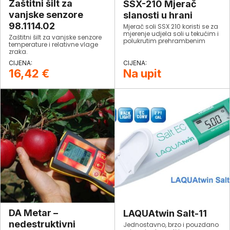
Zaštitni šilt za
SSX-210 Mjerač
vanjske senzore
slanosti u hrani
98.1114.02
Mjerač soli SSX 210 koristi se za
mjerenje udjela soli u tekućim i
Zaštitni šilt za vanjske senzore
polukrutim prehrambenim
temperature i relativne vlage
proizvodima.
zraka.
16,42
€
Na upit
DA Metar –
LAQUAtwin Salt-11
nedestruktivni
Jednostavno, brzo i pouzdano