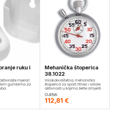
pranje ruku i
Mehanička štoperica
38.1022
ktivirajte mjerač
Visokokvalitetna, mehanička
likim gumbima za
štoperica za sport, fitnes i ostale
zuba.
aktivnosti u kojima želite izmjeriti
vremenska razdoblja.
Jednostavno i praktično
112,81
€
rukovanje.