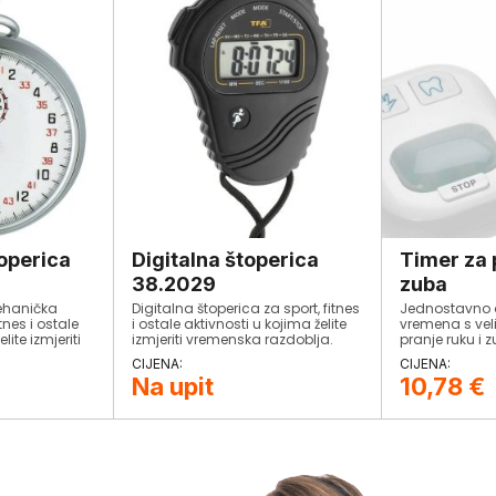
operica
Digitalna štoperica
Timer za 
38.2029
zuba
mehanička
Digitalna štoperica za sport, fitnes
Jednostavno a
tnes i ostale
i ostale aktivnosti u kojima želite
vremena s ve
lite izmjeriti
izmjeriti vremenska razdoblja.
pranje ruku i 
a.
Jednostavno i praktično
ično
rukovanje.
Na upit
10,78
€