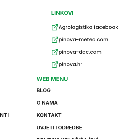
LINKOVI
Agrologistika facebook
pinova-meteo.com
pinova-doc.com
pinova.hr
WEB MENU
BLOG
O NAMA
NTI
KONTAKT
UVJETI I ODREDBE