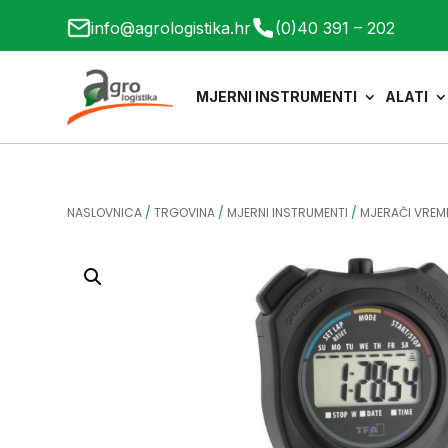
info@agrologistika.hr
(0)40 391 – 202
MJERNI INSTRUMENTI
ALATI
NASLOVNICA
/
TRGOVINA
/
MJERNI INSTRUMENTI
/
MJERAČI VREM