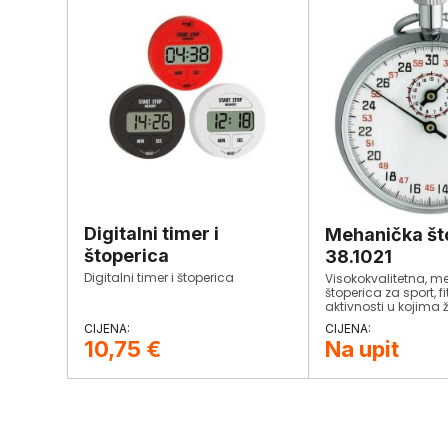
Digitalni timer i
Mehanička št
štoperica
38.1021
Digitalni timer i štoperica
Visokokvalitetna, 
štoperica za sport, fi
aktivnosti u kojima že
vremenska razdoblj
Jednostavno i prakt
10,75
€
Na upit
rukovanje.