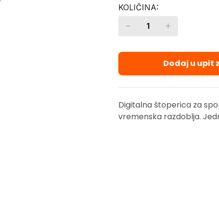
-
+
Quantity
Dodaj u upit
Digitalna štoperica za sport
vremenska razdoblja. Jedn