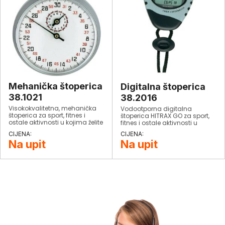
Mehanička štoperica
Digitalna štoperica
38.1021
38.2016
Visokokvalitetna, mehanička
Vodootporna digitalna
štoperica za sport, fitnes i
štoperica HITRAX GO za sport,
ostale aktivnosti u kojima želite
fitnes i ostale aktivnosti u
izmjeriti vremenska razdoblja.
kojima želite izmjeriti
Jednostavno i praktično
vremenska razdoblja.
Na upit
Na upit
rukovanje.
Jednostavno i praktično
rukovanje. Sa funkcijom
dvostrukog vremena.