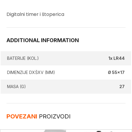
Digitalni timer i štoperica
ADDITIONAL INFORMATION
BATERIJE (KOL.)
1x LR44
DIMENZIJE DXŠXV (MM)
Ø 55×17
MASA (G)
27
POVEZANI
PROIZVODI