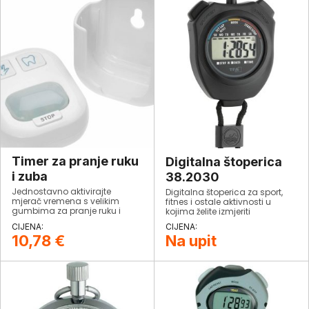
Timer za pranje ruku
Digitalna štoperica
i zuba
38.2030
Jednostavno aktivirajte
Digitalna štoperica za sport,
mjerač vremena s velikim
fitnes i ostale aktivnosti u
gumbima za pranje ruku i
kojima želite izmjeriti
zuba.
vremenska razdoblja.
Jednostavno i praktično
10,78
€
Na upit
rukovanje.