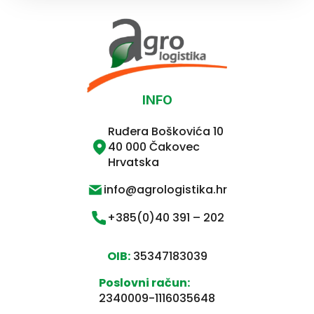
INFO
Ruđera Boškovića 10
40 000 Čakovec
Hrvatska
info@agrologistika.hr
+385(0)40 391 – 202
OIB:
35347183039
Poslovni račun:
2340009-1116035648