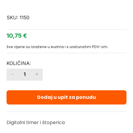
SKU:
1150
10,75
€
Sve cijene su izražene u eurima i s uračunatim PDV-om.
-
+
Quantity
Dodaj u upit za ponudu
Digitalni timer i štoperica