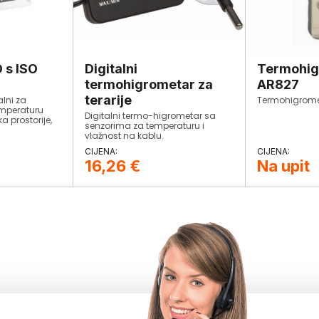
 s ISO
Digitalni
Termohig
termohigrometar za
AR827
terarije
alni za
Termohigrome
mperaturu
Digitalni termo-higrometar sa
ka prostorije,
senzorima za temperaturu i
ta i
vlažnost na kablu.
g termometra
16,26
€
Na upit