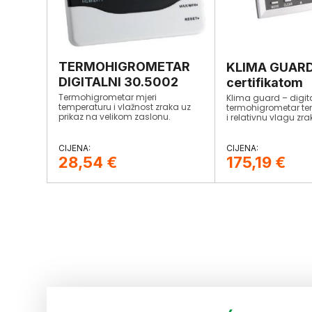
TERMOHIGROMETAR
KLIMA GUARD
DIGITALNI 30.5002
certifikatom
Termohigrometar mjeri
Klima guard – digit
temperaturu i vlažnost zraka uz
termohigrometar te
prikaz na velikom zaslonu.
i relativnu vlagu zra
Mjerenje temperature: -10 do +60
pokazuje točku rosiš
° CC, relativna vlažnost zraka: 10 –
temperaturu vlažno
99%.
(wet bulb).
28,54
€
175,19
€