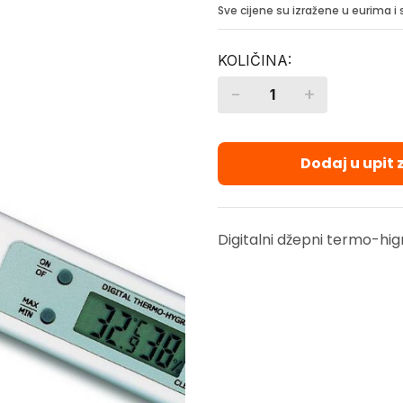
Sve cijene su izražene u eurima 
-
+
Quantity
Dodaj u upit
Digitalni džepni termo-h