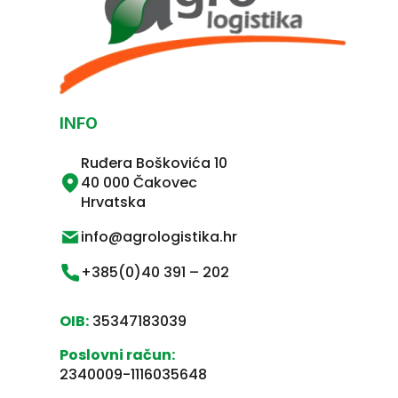
INFO
Ruđera Boškovića 10
40 000 Čakovec
Hrvatska
info@agrologistika.hr
+385(0)40 391 – 202
OIB:
35347183039
Poslovni račun:
2340009-1116035648