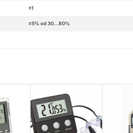
±1
±5% od 30…80%