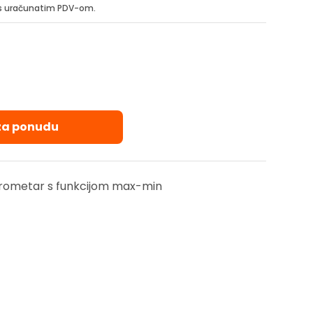
i s uračunatim PDV-om.
 za ponudu
igrometar s funkcijom max-min