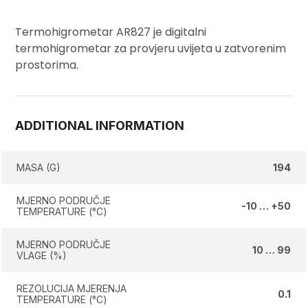
Termohigrometar AR827
je digitalni
termohigrometar
za provjeru uvijeta u zatvorenim
prostorima.
ADDITIONAL INFORMATION
MASA (G)
194
MJERNO PODRUČJE
-10 … +50
TEMPERATURE (°C)
MJERNO PODRUČJE
10 … 99
VLAGE (%)
REZOLUCIJA MJERENJA
0.1
TEMPERATURE (°C)