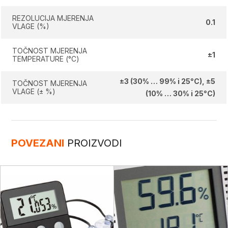
REZOLUCIJA MJERENJA
0.1
VLAGE (%)
TOČNOST MJERENJA
±1
TEMPERATURE (°C)
±3 (30% … 99% i 25°C), ±5
TOČNOST MJERENJA
VLAGE (± %)
(10% … 30% i 25°C)
POVEZANI
PROIZVODI