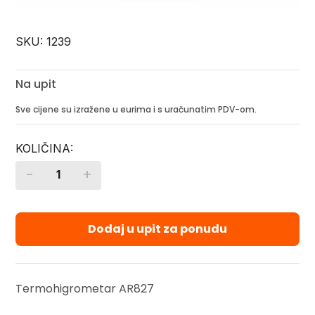
SKU:
1239
Na upit
Sve cijene su izražene u eurima i s uračunatim PDV-om.
-
+
Quantity
Dodaj u upit za ponudu
Termohigrometar AR827