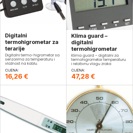
Digitalni
Klima guard –
termohigrometar za
digitalni
terarije
termohigrometar
Digitalni termo-higrometar sa
Klima guard – digitalni za
senzorima za temperaturu i
termohigrometar temperaturu
vlažnost na kablu.
i relativnu vlagu zraka
prostorije, pokazuje točku
rosišta i temperaturu vlažnog
16,26
€
47,28
€
termometra (wet bulb).