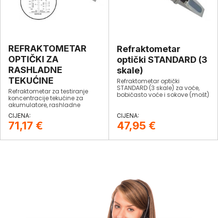
REFRAKTOMETAR
Refraktometar
OPTIČKI ZA
optički STANDARD (3
RASHLADNE
skale)
TEKUĆINE
Refraktometar optički
STANDARD (3 skale) za voće,
Refraktometar za testiranje
bobičasto voće i sokove (mošt)
koncentracije tekućine za
s automatskom
akumulatore, rashladne
temperaturnom
tekućine, i tekućine za čišćenje
kompenzacijom.
vjetrobranskog stakla.
71,17
€
47,95
€