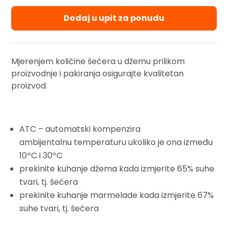
Dodaj u upit za ponudu
Mjerenjem količine šećera u džemu prilikom
proizvodnje i pakiranja osigurajte kvalitetan
proizvod.
ATC – automatski kompenzira
ambijentalnu temperaturu ukoliko je ona između
10
ºC
i 30ºC
prekinite kuhanje džema kada izmjerite 65% suhe
tvari, tj. šećera
prekinite kuhanje marmelade kada izmjerite 67%
suhe tvari, tj. šećera