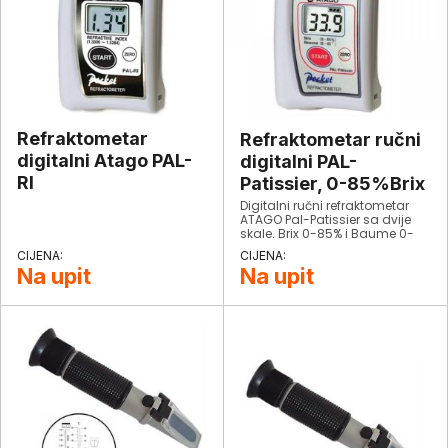
Refraktometar
Refraktometar ručni
digitalni Atago PAL-
digitalni PAL-
RI
Patissier, 0-85%Brix
Digitalni ručni refraktometar
ATAGO Pal-Patissier sa dvije
skale. Brix 0-85% i Baume 0-
45°. Idealan za kontrolu
količine šećera prilikom
Na upit
Na upit
kuhanja. ATC – automatska
temperaturna kompenzacija u
području od 10-75°C
omogučava mijerenje vrlo
toplih i vručih uzoraka.