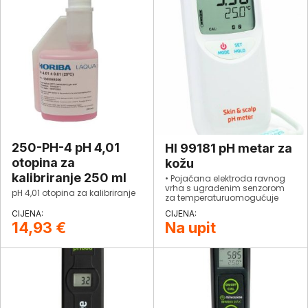
250-PH-4 pH 4,01
HI 99181 pH metar za
otopina za
kožu
kalibriranje 250 ml
• Pojačana elektroda ravnog
vrha s ugrađenim senzorom
pH 4,01 otopina za kalibriranje
za temperaturuomogućuje
maksimalnu kontakt površine•
Multi-level LCD zaslon• Poruke
14,93
€
Na upit
za umjeravanje i postavljanje
na LCD-u• Automatska
kompenzacija temperature•
Automatska kalibracija u
jednoj ili dvije točke• BEPS
(Battery Error Prevention
System) upozorava korisnika u
slučaju niske snage baterije
koja može negativno utjecati