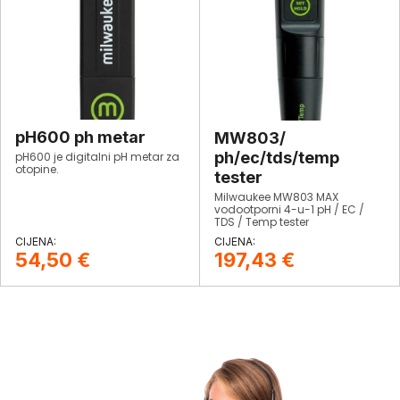
na očitanja• %
baterije prikazani na početnom
ekranu• Kompaktan, za teške
uvjete rada, i vodootporan•
Jednostavan za čišćenje i
održavanje
pH600 ph metar
MW803/
ph/ec/tds/temp
pH600 je digitalni pH metar za
otopine.
tester
Milwaukee MW803 MAX
vodootporni 4-u-1 pH / EC /
TDS / Temp tester
54,50
€
197,43
€