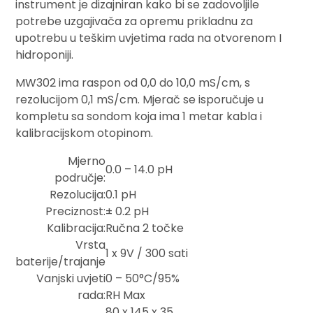
instrument je dizajniran kako bi se zadovoljile
potrebe uzgajivača za opremu prikladnu za
upotrebu u teškim uvjetima rada na otvorenom I
hidroponiji.
MW302 ima raspon od 0,0 do 10,0 mS/cm, s
rezolucijom 0,1 mS/cm. Mjerač se isporučuje u
kompletu sa sondom koja ima 1 metar kabla i
kalibracijskom otopinom.
Mjerno
0.0 – 14.0 pH
područje:
Rezolucija:
0.1 pH
Preciznost:
± 0.2 pH
Kalibracija:
Ručna 2 točke
Vrsta
1 x 9V / 300 sati
baterije/trajanje
Vanjski uvjeti
0 – 50°C/95%
rada:
RH Max
80 x 145 x 35