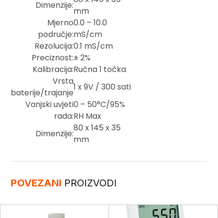
Dimenzije:
mm
Mjerno
0.0 – 10.0
područje:
mS/cm
Rezolucija:
0.1 mS/cm
Preciznost:
± 2%
Kalibracija:
Ručna 1 točka
Vrsta
1 x 9V / 300 sati
baterije/trajanje
Vanjski uvjeti
0 – 50°C/95%
rada:
RH Max
80 x 145 x 35
Dimenzije:
mm
POVEZANI
PROIZVODI