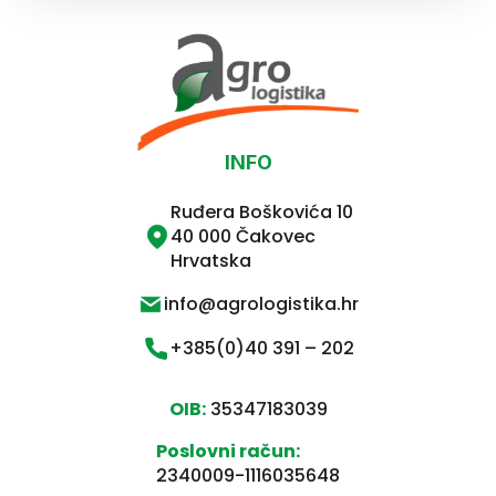
INFO
Ruđera Boškovića 10
40 000 Čakovec
Hrvatska
info@agrologistika.hr
+385(0)40 391 – 202
OIB:
35347183039
Poslovni račun:
2340009-1116035648