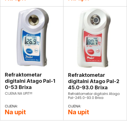
određivanje koncentracije
natrijeva klorida u vodenim
otopinama koje se koriste u
pripremi hrane. Instrument nije
namijenjen za mjerenja
slanosti morske vode.
Refraktometar
Refraktometar
digitalni Atago Pal-1
digitalni Atago Pal-2
0-53 Brixa
45.0-93.0 Brixa
CIJENA NA UPIT!!!
Refraktometar digitalni Atago
Pal-245.0-93.0 Brixa
Na upit
Na upit