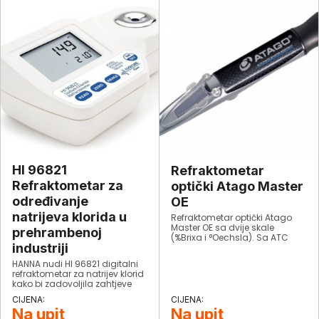
HI 96821
Refraktometar
Refraktometar za
optički Atago Master
određivanje
OE
natrijeva klorida u
Refraktometar optički Atago
Master OE sa dvije skale
prehrambenoj
(%Brixa i °Oechsla). Sa ATC
industriji
(Automatskom
Temperaturnom
HANNA nudi HI 96821 digitalni
Kompenzacijom) i IP65
refraktometar za natrijev klorid
zaštitom od vlage i prašine.
kako bi zadovoljila zahtjeve
prehrambene industrije.Ovaj
optički instrument koristi
Na upit
Na upit
mjerenje indeksa loma za