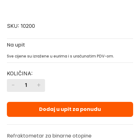
SKU:
10200
Na upit
Sve cijene su izražene u eurima i s uračunatim PDV-om.
-
+
Quantity
Dodaj u upit za ponudu
Refraktometar za binarne otopine