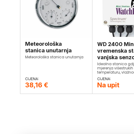
Meteorološka
WD 2400 Min
stanica unutarnja
vremenska st
vanjska senz
Meteorološka stanica unutarnja
Idealna stanica gd
mjerenja višestrukih
temperaturu, vlažnost
lista. Prilagodite s
vašim potrabama.
38,16
€
Na upit