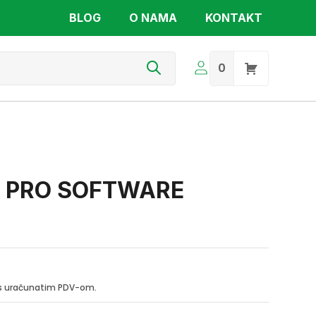
BLOG
O NAMA
KONTAKT
s
0
 PRO SOFTWARE
i s uračunatim PDV-om.