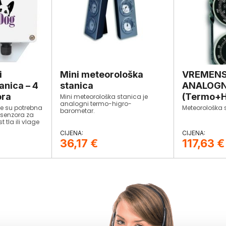
i
Mini meteorološka
VREMENS
anica – 4
stanica
ANALOG
ora
(Termo+H
Mini meteorološka stanica je
analogni termo-higro-
je su potrebna
Meteorološka
barometar.
 senzora za
 tla ili vlage
tanicu prema
36,17
€
117,63
€