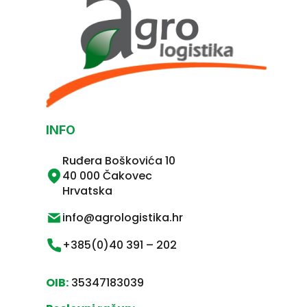
INFO
Ruđera Boškovića 10
40 000 Čakovec
Hrvatska
info@agrologistika.hr
+385(0)40 391 – 202
OIB:
35347183039