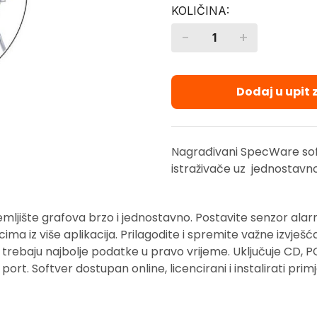
-
+
Quantity
Dodaj u upit
Nagrađivani SpecWare soft
istraživače uz jednostavno
mljište grafova brzo i jednostavno. Postavite senzor alarma 
ima iz više aplikacija. Prilagodite i spremite važne izvješć
i trebaju najbolje podatke u pravo vrijeme. Uključuje CD, P
 port. Softver dostupan online, licencirani i instalirati pri