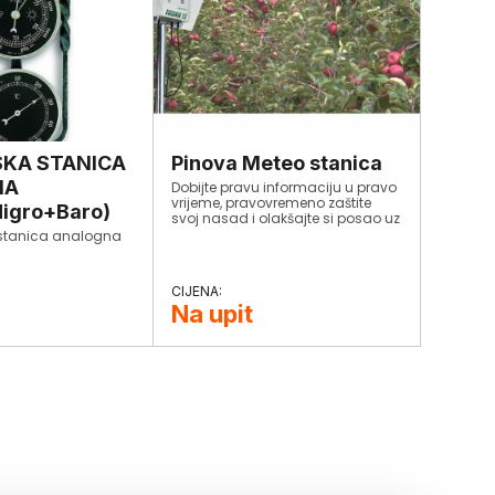
KA STANICA
Pinova Meteo stanica
NA
Dobijte pravu informaciju u pravo
vrijeme, pravovremeno zaštite
igro+Baro)
svoj nasad i olakšajte si posao uz
pomoć Pinova Meteo
 stanica analogna
stanice.Obratite nam se s punim
povjerenjem , pošaljite svoj upit i
saznajte više o cijeni Pinova Meteo
stanice i njezinim rješenjima koja
Na upit
mogu pomoći i Vašem
gospodarstvu.