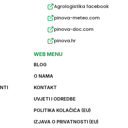
Agrologistika facebook
pinova-meteo.com
pinova-doc.com
pinova.hr
WEB MENU
BLOG
O NAMA
NTI
KONTAKT
UVJETI I ODREDBE
POLITIKA KOLAČIĆA (EU)
IZJAVA O PRIVATNOSTI (EU)