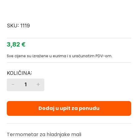
SKU:
1119
3,82
€
Sve cijene su izražene u eurima i s uračunatim PDV-om.
-
+
Quantity
Dodaj u upit za ponudu
Termometar za hladnjake mali