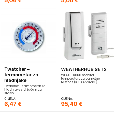
5,06
€
5,06
€
Twatcher –
WEATHERHUB SET2
termometar za
WEATHERHUB monitor
temperature za pametne
hladnjake
telefone (iOS i Android ) –
Starter – Set 2 sa senzorom
Twatcher – termometar za
temperature na
hladnjake s držačem za
vodonepropusnom kabelu.
staklo.
6,47
€
95,40
€