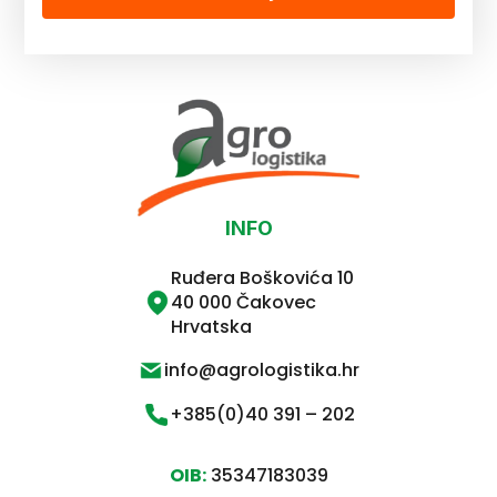
INFO
Ruđera Boškovića 10
40 000 Čakovec
Hrvatska
info@agrologistika.hr
+385(0)40 391 – 202
OIB:
35347183039