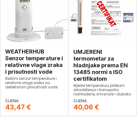
WEATHERHUB
UMJERENI
Senzor temperature i
termometar za
relativne vlage zraka
hladnjake prema EN
i prisutnosti vode
13485 normi ​s ISO
certifikatom
Bežični senzor temperature i
relativne vlage zraka sa
Mjerite temperaturu prilikom
detektorom prisutnosti vode.
skladištenja i transporta
rashlađene, smrznute i duboko
smrznute hrane. Termometar
je umjeren i dolazi s tvorničkim
43,47
€
40,06
€
certifikatom o umjeravanju.