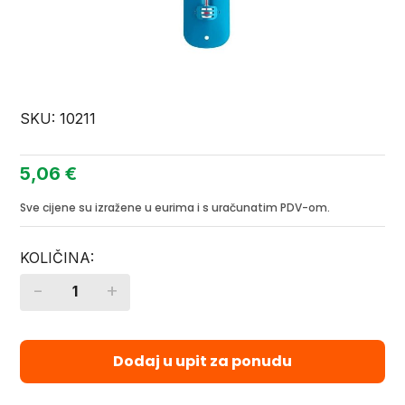
SKU:
10211
5,06
€
Sve cijene su izražene u eurima i s uračunatim PDV-om.
-
+
Quantity
Dodaj u upit za ponudu