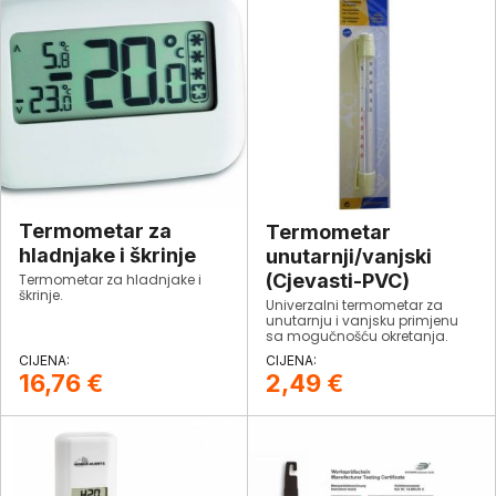
Termometar za
Termometar
hladnjake i škrinje
unutarnji/vanjski
(Cjevasti-PVC)
Termometar za hladnjake i
škrinje.
Univerzalni termometar za
unutarnju i vanjsku primjenu
sa mogučnošću okretanja.
16,76
€
2,49
€