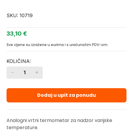
SKU:
10719
33,10
€
Sve cijene su izražene u eurima i s uračunatim PDV-om.
-
+
Quantity
Dodaj u upit za ponudu
Analogni vrtni termometar za nadzor vanjske
temperature.