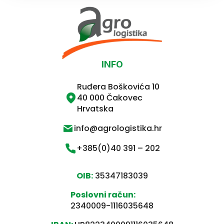
INFO
Ruđera Boškovića 10
40 000 Čakovec
Hrvatska
info@agrologistika.hr
+385(0)40 391 – 202
OIB:
35347183039
Poslovni račun:
2340009-1116035648