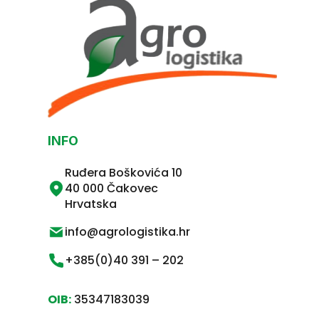
INFO
Ruđera Boškovića 10
40 000 Čakovec
Hrvatska
info@agrologistika.hr
+385(0)40 391 – 202
OIB:
35347183039