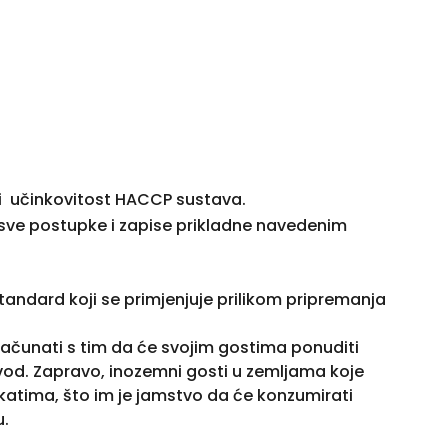
li učinkovitost HACCP sustava.
 sve postupke i zapise prikladne navedenim
tandard koji se primjenjuje prilikom pripremanja
.
 računati s tim da će svojim gostima ponuditi
izvod. Zapravo, inozemni gosti u zemljama koje
katima, što im je jamstvo da će konzumirati
u.