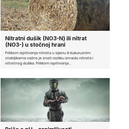
Nitratni dušik (NO3-N) ili nitrat
(NO3-) u stočnoj hrani
Prilikom ispitivanja nitrata u sijenu ili kukuruznim
stabljikama važno je znati razliku između nitrata i
nitratnog dušika. Prilikom ispitivanja...