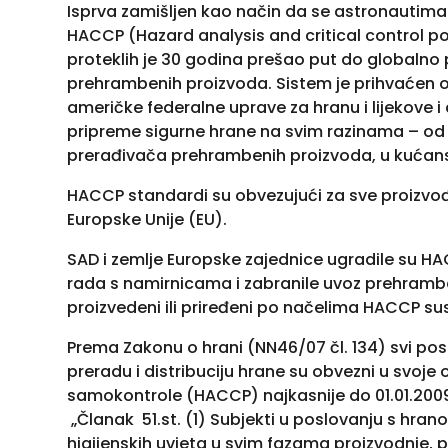
Isprva zamišljen kao način da se astronautima 
HACCP (Hazard analysis and critical control poin
proteklih je 30 godina prešao put do globalno
prehrambenih proizvoda. Sistem je prihvaćen 
američke federalne uprave za hranu i lijekove i
pripreme sigurne hrane na svim razinama – od 
prerađivača prehrambenih proizvoda, u kućans
HACCP standardi su obvezujući za sve proizvođač
Europske Unije (EU).
SAD i zemlje Europske zajednice ugradile su 
rada s namirnicama i zabranile uvoz prehramben
proizvedeni ili priređeni po načelima HACCP su
Prema Zakonu o hrani (NN46/07 čl. 134) svi poslo
preradu i distribuciju hrane su obvezni u svoje
samokontrole (HACCP) najkasnije do 01.01.200
„Članak 51.st. (1) Subjekti u poslovanju s hran
higijenskih uvjeta u svim fazama proizvodnje, p