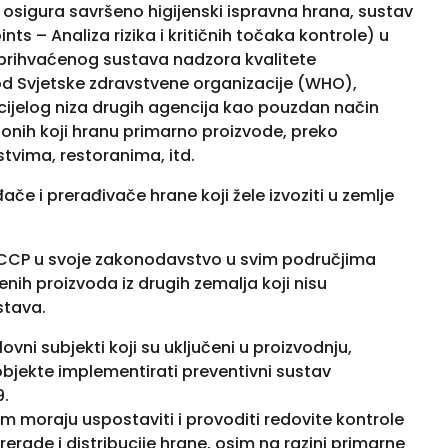
osigura savršeno higijenski ispravna hrana, sustav
ts – Analiza rizika i kritičnih točaka kontrole) u
 prihvaćenog sustava nadzora kvalitete
od Svjetske zdravstvene organizacije (WHO),
 cijelog niza drugih agencija kao pouzdan način
onih koji hranu primarno proizvode, preko
tvima, restoranima, itd.
e i prerađivače hrane koji žele izvoziti u zemlje
HACCP u svoje zakonodavstvo u svim područjima
ih proizvoda iz drugih zemalja koji nisu
stava.
vni subjekti koji su uključeni u proizvodnju,
 objekte implementirati preventivni sustav
9.
om moraju uspostaviti i provoditi redovite kontrole
rerade i distribucije hrane, osim na razini primarne