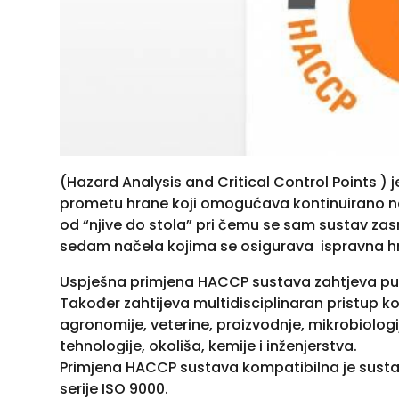
(Hazard Analysis and Critical Control Points ) je
prometu hrane koji omogućava kontinuirano n
od “njive do stola” pri čemu se sam sustav zasni
sedam načela kojima se osigurava ispravna hr
Uspješna primjena HACCP sustava zahtjeva pun
Također zahtijeva multidisciplinaran pristup koj
agronomije, veterine, proizvodnje, mikrobiolo
tehnologije, okoliša, kemije i inženjerstva.
Primjena HACCP sustava kompatibilna je sustav
serije ISO 9000.