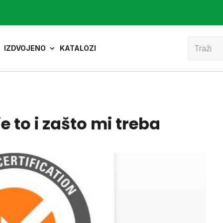
Product
search
IZDVOJENO
KATALOZI
 to i zašto mi treba