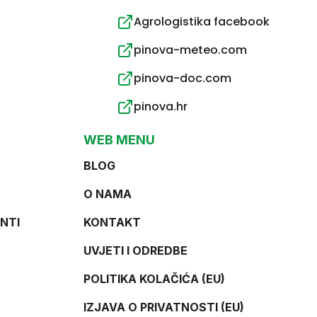
Agrologistika facebook
pinova-meteo.com
pinova-doc.com
pinova.hr
WEB MENU
BLOG
O NAMA
NTI
KONTAKT
UVJETI I ODREDBE
POLITIKA KOLAČIĆA (EU)
IZJAVA O PRIVATNOSTI (EU)