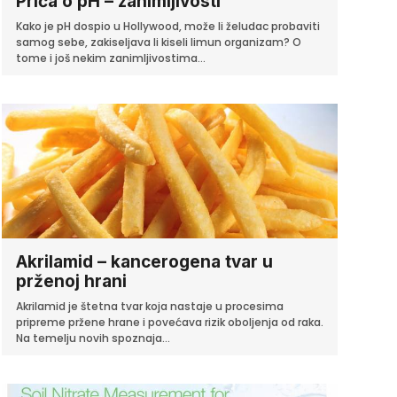
Priča o pH – zanimljivosti
Kako je pH dospio u Hollywood, može li želudac probaviti
samog sebe, zakiseljava li kiseli limun organizam? O
tome i još nekim zanimljivostima...
Akrilamid – kancerogena tvar u
prženoj hrani
Akrilamid je štetna tvar koja nastaje u procesima
pripreme pržene hrane i povećava rizik oboljenja od raka.
Na temelju novih spoznaja...