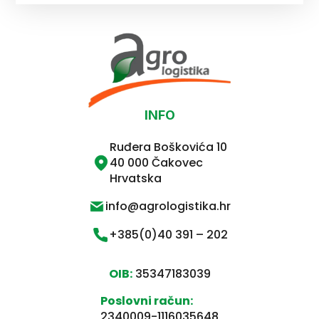
INFO
Ruđera Boškovića 10
40 000 Čakovec
Hrvatska
info@agrologistika.hr
+385(0)40 391 – 202
OIB:
35347183039
Poslovni račun:
2340009-1116035648