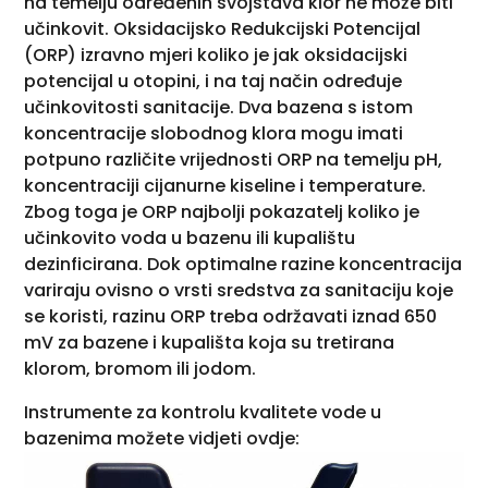
na temelju određenih svojstava klor ne može biti
učinkovit. Oksidacijsko Redukcijski Potencijal
(ORP) izravno mjeri koliko je jak oksidacijski
potencijal u otopini, i na taj način određuje
učinkovitosti sanitacije. Dva bazena s istom
koncentracije slobodnog klora mogu imati
potpuno različite vrijednosti ORP na temelju pH,
koncentraciji cijanurne kiseline i temperature.
Zbog toga je ORP najbolji pokazatelj koliko je
učinkovito voda u bazenu ili kupalištu
dezinficirana. Dok optimalne razine koncentracija
variraju ovisno o vrsti sredstva za sanitaciju koje
se koristi, razinu ORP treba održavati iznad 650
mV za bazene i kupališta koja su tretirana
klorom, bromom ili jodom.
Instrumente za kontrolu kvalitete vode u
bazenima možete vidjeti ovdje: