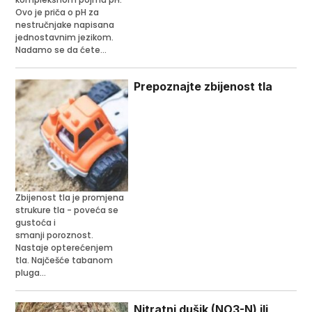
Ovo je priča o pH za
nestručnjake napisana
jednostavnim jezikom.
Nadamo se da ćete...
Prepoznajte zbijenost tla
Zbijenost tla je promjena
strukure tla - poveća se
gustoća i
smanji poroznost.
Nastaje opterećenjem
tla. Najčešće tabanom
pluga...
Nitratni dušik (NO3-N) ili