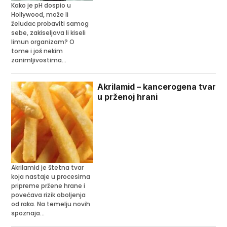
Kako je pH dospio u
Hollywood, može li
želudac probaviti samog
sebe, zakiseljava li kiseli
limun organizam? O
tome i još nekim
zanimljivostima...
Akrilamid – kancerogena tvar
u prženoj hrani
Akrilamid je štetna tvar
koja nastaje u procesima
pripreme pržene hrane i
povećava rizik oboljenja
od raka. Na temelju novih
spoznaja...