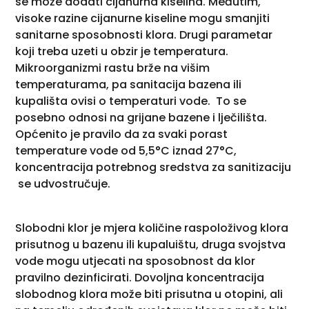
se može dodati cijanurna kiselina. Međutim,
visoke razine cijanurne kiseline mogu smanjiti
sanitarne sposobnosti klora. Drugi parametar
koji treba uzeti u obzir je temperatura.
Mikroorganizmi rastu brže na višim
temperaturama, pa sanitacija bazena ili
kupališta ovisi o temperaturi vode. To se
posebno odnosi na grijane bazene i lječilišta.
Općenito je pravilo da za svaki porast
temperature vode od 5,5°C iznad 27°C,
koncentracija potrebnog sredstva za sanitizaciju
se udvostručuje.
Slobodni klor je mjera količine raspoloživog klora
prisutnog u bazenu ili kupaluištu, druga svojstva
vode mogu utjecati na sposobnost da klor
pravilno dezinficirati. Dovoljna koncentracija
slobodnog klora može biti prisutna u otopini, ali