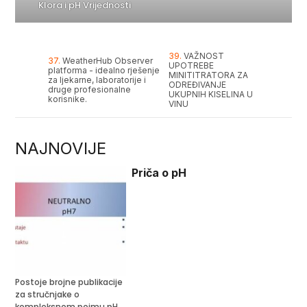
Klora i pH Vrijednosti
39.
VAŽNOST
37.
WeatherHub Observer
UPOTREBE
platforma - idealno rješenje
MINITITRATORA ZA
za ljekarne, laboratorije i
ODREĐIVANJE
druge profesionalne
UKUPNIH KISELINA U
korisnike.
VINU
NAJNOVIJE
Priča o pH
Postoje brojne publikacije
za stručnjake o
kompleksnom pojmu pH.