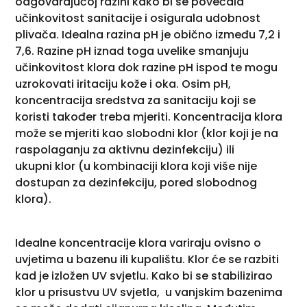
odgovarajućoj razini kako bi se povećala
učinkovitost sanitacije i osigurala udobnost
plivača. Idealna razina pH je obično između 7,2 i
7,6. Razine pH iznad toga uvelike smanjuju
učinkovitost klora dok razine pH ispod te mogu
uzrokovati iritaciju kože i oka. Osim pH,
koncentracija sredstva za sanitaciju koji se
koristi također treba mjeriti. Koncentracija klora
može se mjeriti kao slobodni klor (klor koji je na
raspolaganju za aktivnu dezinfekciju) ili
ukupni klor (u kombinaciji klora koji više nije
dostupan za dezinfekciju, pored slobodnog
klora).
Idealne koncentracije klora variraju ovisno o
uvjetima u bazenu ili kupalištu. Klor će se razbiti
kad je izložen UV svjetlu. Kako bi se stabilizirao
klor u prisustvu UV svjetla, u vanjskim bazenima