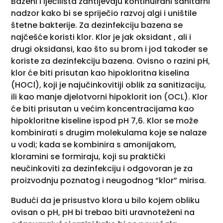
Bazeni i lječilišta zahtijevaju kontinuirani sanitarni
nadzor kako bi se spriječio razvoj algi i uništile
štetne bakterije. Za dezinfekciju bazena se
najčešće koristi klor. Klor je jak oksidant , ali i
drugi oksidansi, kao što su brom i jod također se
koriste za dezinfekciju bazena. Ovisno o razini pH,
klor će biti prisutan kao hipokloritna kiselina
(HOCl), koji je najučinkovitiji oblik za sanitizaciju,
ili kao manje djelotvorni hipoklorit ion (OCL). Klor
će biti prisutan u većim koncentracijama kao
hipokloritne kiseline ispod pH 7,6. Klor se može
kombinirati s drugim molekulama koje se nalaze
u vodi; kada se kombinira s amonijakom,
kloramini se formiraju, koji su praktički
neučinkoviti za dezinfekciju i odgovoran je za
proizvodnju poznatog i neugodnog “klor” mirisa.
Budući da je prisustvo klora u bilo kojem obliku
ovisan o pH, pH bi trebao biti uravnoteženi na