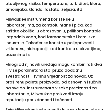
otopljenog kisika, temperature, turbiditet, klora,
amonijaka, klorida, fosfata, željeza, itd
Milwaukee instrumenti koriste se u
laboratorijima, za kontrolu hrane i pića, kod
zaštite okoliša, u obrazovanju, prilikom kontrole
otpadnih voda, kod farmaceutske i kemijske
industrije. Također se koriste u poljoprivredi i
vrtlarstvu, hidroponiji, kod kontrola u akvarijima,
bazenima i sl.
Mnogi od njihovih uređaja mogu kombinirati dva
ili više parametara što pruža dodatnu
svestranost i izvrsnu vrijednost za novac. Uz
proširenu paletu proizvoda, od osnovnih i ručnih
pa sve do instrumenata visoke preciznosti za
laboratorije, Milwaukee proizvodi imaju
reputaciju pouzdanosti i točnosti.
Svie Milwaukee instrumenti dolaze u kompletu sa