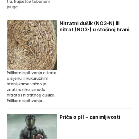
tla. Najčešće tabanom
pluga...
Nitratni dušik (NO3-N) ili
nitrat (NO3-) u stočnoj hrani
Prilikom ispitivanja nitrata
u sijenu ili kukuruznim
stabljikama važno je
znati razliku između
nitrata i nitratnog dušika.
Prilikom ispitivanja...
Priča o pH – zanimljivosti