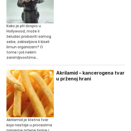
Kako je pH dospio u
Hollywood, može li
želudac probaviti samog
sebe, zakiseljava li kiseli
limun organizam? O
tome i još nekim
zanimljivostima...
Akrilamid – kancerogena tvar
u prženoj hrani
Akrilamid je štetna tvar
koja nastaje u procesima
pripreme pržene hrane i