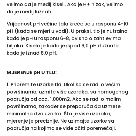
velimo da je medij kiseli. Ako je H+ nizak, velimo
da je medij lužnati.
Vrijednost pH večine tala kreće se u rasponu 4-10
pH (kada se mjeri u vodi). U praksi, tlo je nutralno
kada je pH u rasponu 6-8, ovisno o zahtjevima
biljaka. Kiselo je kada je ispod 6,0 pH i lužnato
kada je iznad 8,0 pH.
MJERENJE pH U TLU:
1. Pripremite uzorke tla. Ukoliko se radi o većim
površinama, uzmite više uzoraka, sa homogenog
područja od cca. 1.000m2. Ako se radi o malim
površinama, također se preporuča da uzmete
minimalno dva uzorka. Što je više uzoraka,
mjerenje je preciznije. Ne uzimajte uzorke sa
područja na kojima se vide očiti poremećaji.