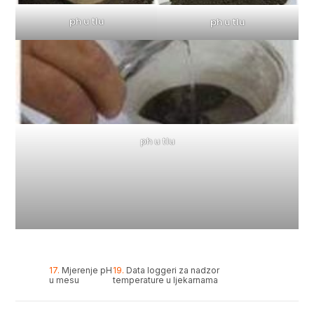
ph u tlu
ph u tlu
ph u tlu
17.
Mjerenje pH
19.
Data loggeri za nadzor
u mesu
temperature u ljekarnama