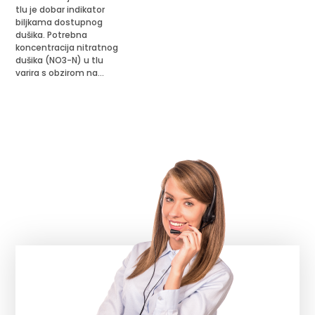
tlu je dobar indikator
biljkama dostupnog
dušika. Potrebna
koncentracija nitratnog
dušika (NO3-N) u tlu
varira s obzirom na...