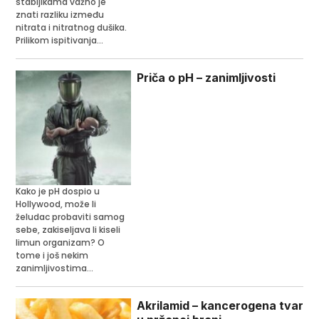
stabljikama važno je
znati razliku između
nitrata i nitratnog dušika.
Prilikom ispitivanja...
Priča o pH – zanimljivosti
Kako je pH dospio u
Hollywood, može li
želudac probaviti samog
sebe, zakiseljava li kiseli
limun organizam? O
tome i još nekim
zanimljivostima...
Akrilamid – kancerogena tvar