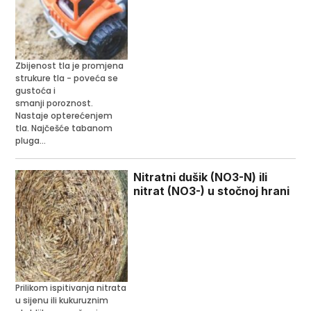
Zbijenost tla je promjena
strukure tla - poveća se
gustoća i
smanji poroznost.
Nastaje opterećenjem
tla. Najčešće tabanom
pluga...
Nitratni dušik (NO3-N) ili
nitrat (NO3-) u stočnoj hrani
Prilikom ispitivanja nitrata
u sijenu ili kukuruznim