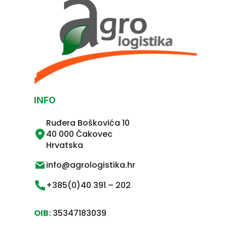
INFO
Ruđera Boškovića 10
40 000 Čakovec
Hrvatska
info@agrologistika.hr
+385(0)40 391 – 202
OIB:
35347183039