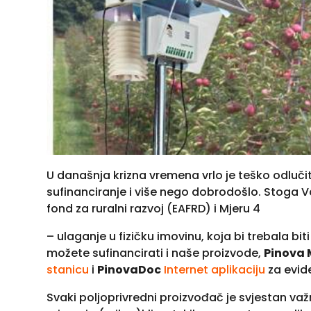
U današnja krizna vremena vrlo je teško odlučiti
sufinanciranje i više nego dobrodošlo. Stoga 
fond za ruralni razvoj (EAFRD) i Mjeru 4
– ulaganje u fizičku imovinu, koja bi trebala bi
možete sufinancirati i naše proizvode,
Pinova 
stanicu
i
PinovaDoc
Internet aplikaciju
za evide
Svaki poljoprivredni proizvođač je svjestan va