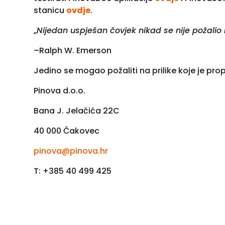
stanicu
ovdje
.
„
Nijedan uspješan čovjek nikad se nije požalio 
–Ralph W. Emerson
Jedino se mogao požaliti na prilike koje je propu
Pinova d.o.o.
Bana J. Jelačića 22C
40 000 Čakovec
pinova@pinova.hr
T: +385 40 499 425