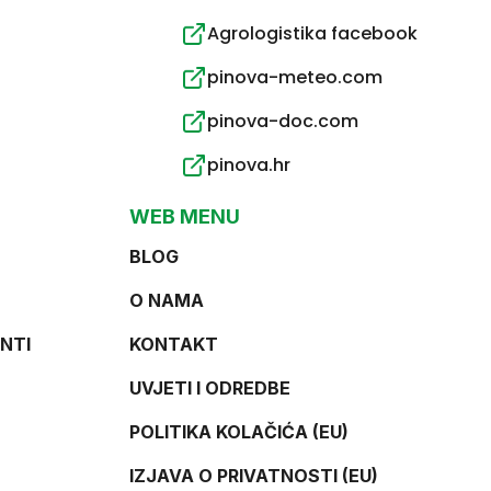
Agrologistika facebook
pinova-meteo.com
pinova-doc.com
pinova.hr
WEB MENU
BLOG
O NAMA
NTI
KONTAKT
UVJETI I ODREDBE
POLITIKA KOLAČIĆA (EU)
IZJAVA O PRIVATNOSTI (EU)