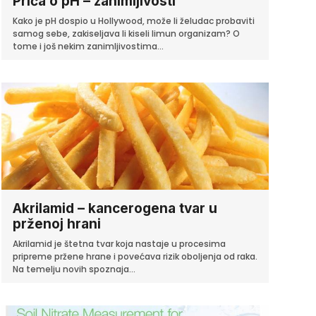
Priča o pH – zanimljivosti
Kako je pH dospio u Hollywood, može li želudac probaviti
samog sebe, zakiseljava li kiseli limun organizam? O
tome i još nekim zanimljivostima...
Akrilamid – kancerogena tvar u
prženoj hrani
Akrilamid je štetna tvar koja nastaje u procesima
pripreme pržene hrane i povećava rizik oboljenja od raka.
Na temelju novih spoznaja...