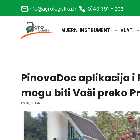
info@agrologistika.hr
(0)40 391 – 202
MJERNI INSTRUMENTI
ALATI
PinovaDoc aplikacija i
mogu biti Vaši preko P
lis 31, 2014