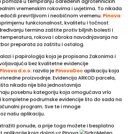
e pomaže u tempiranju određenih agrotehničkih
 idealnim vremenskim rokovima i uvjetima. To nikada
vjedočili prevrtljivom i neobičnom vremenu.
Pinova
primjernu funkcionalnost, kvalitetu i točnost
ivanju termina zaštite protiv biljnih bolesti i
 temperatura, rokova i obroka navodnjavanja na
zbor preparata za zaštitu i ostalog.
alazi i papirologija koja je propisana Zakonima i
voljavajuća bez kvalitetne evidencije
Pinova d.o.o.
razvila je
PinovaDoc
aplikaciju koja
rivredne proizvodnje. Evidencija ARKOD parcela,
išta nikada nije bila jednostavnija
 imaju posebnu kategoriju koja omogućava vrlo
a i kompletne podrumske evidencije što do sada na
računalni program. Sve te i mnoge
z našu aplikaciju.
zatražiti ponude, a prije toga možete i besplatno
t aplikacije koja dolazi uz Pinova
Meteo