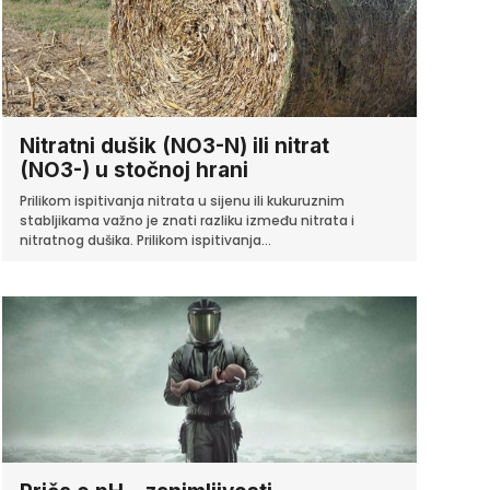
Nitratni dušik (NO3-N) ili nitrat
(NO3-) u stočnoj hrani
Prilikom ispitivanja nitrata u sijenu ili kukuruznim
stabljikama važno je znati razliku između nitrata i
nitratnog dušika. Prilikom ispitivanja...