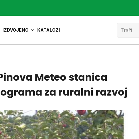
Product
search
IZDVOJENO
KATALOZI
 Pinova Meteo stanica
rograma za ruralni razvoj