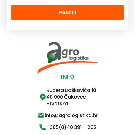
Pošalji
INFO
Ruđera Boškovića 10
40 000 Čakovec
Hrvatska
info@agrologistika.hr
+385(0)40 391 – 202