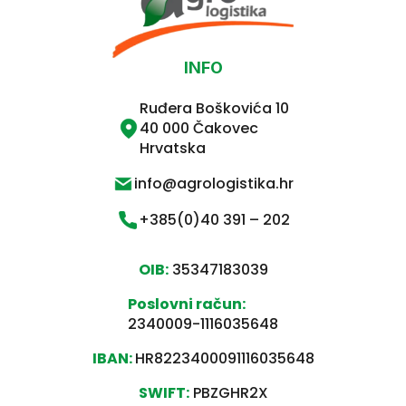
INFO
Ruđera Boškovića 10
40 000 Čakovec
Hrvatska
info@agrologistika.hr
+385(0)40 391 – 202
OIB:
35347183039
Poslovni račun:
2340009-1116035648
IBAN:
HR8223400091116035648
SWIFT:
PBZGHR2X