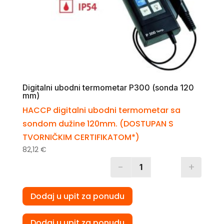
Digitalni ubodni termometar P300 (sonda 120
mm)
HACCP digitalni ubodni termometar sa
sondom dužine 120mm. (DOSTUPAN S
TVORNIČKIM CERTIFIKATOM*)
82,12
€
-
+
Quantity
Dodaj u upit za ponudu
Dodaj u upit za ponudu